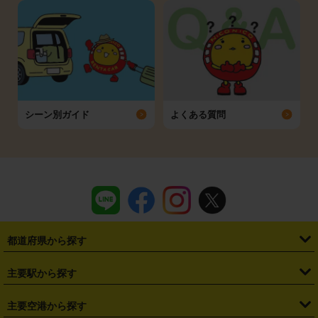
シーン別ガイド
よくある質問
都道府県から探す
・
北海道
・
青森県
・
岩手県
・
宮城県
・
秋田県
・
山形県
主要駅から探す
・
福島県
・
東京都
・
神奈川県
・
埼玉県
・
千葉県
・
茨城県
・
札幌駅
・
仙台駅
・
新宿駅
・
池袋駅
・
渋谷駅
・
東京駅
主要空港から探す
・
栃木県
・
群馬県
・
山梨県
・
愛知県
・
静岡県
・
岐阜県