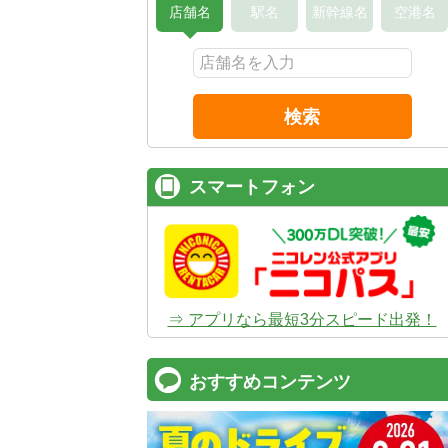
店舗名
駅名
新幹線名
空港名
検索
スマートフォン
⇒ アプリなら最短3分スピード出発！
おすすめコンテンツ