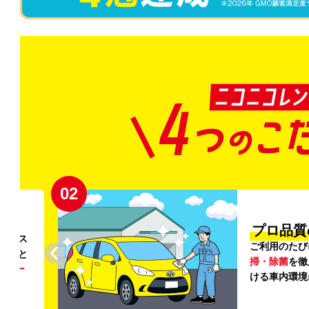
02
円〜
プロ品質
リンス
ご利用のたび
ること
掃・除菌
を徹
う
リー
ける車内環境