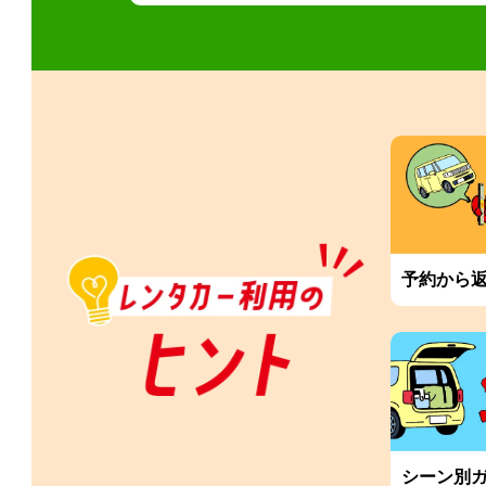
予約から
シーン別