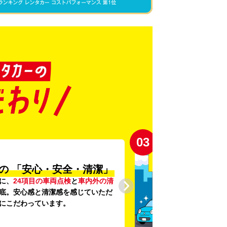
03
の
「安心・安全・清潔」
に、
24項目の車両点検
と
車内外の清
底。安心感と清潔感を感じていただ
にこだわっています。