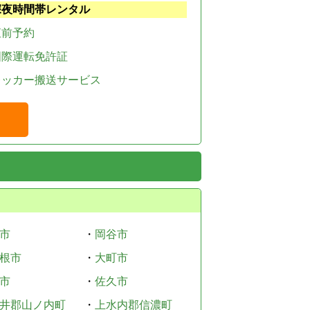
深夜時間帯レンタル
直前予約
国際運転免許証
レッカー搬送サービス
市
・
岡谷市
根市
・
大町市
市
・
佐久市
井郡山ノ内町
・
上水内郡信濃町