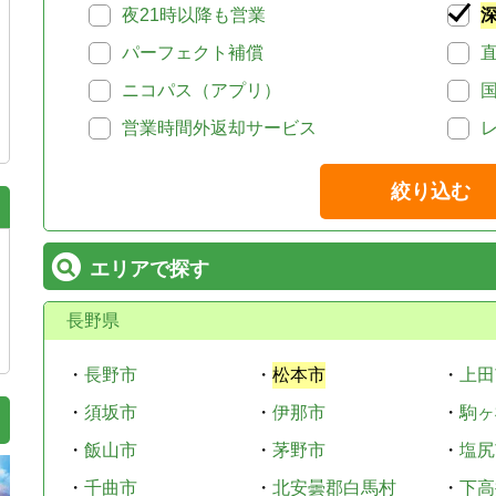
夜21時以降も営業
パーフェクト補償
ニコパス（アプリ）
営業時間外返却サービス
絞り込む
エリアで探す
長野県
・
長野市
・
松本市
・
上田
・
須坂市
・
伊那市
・
駒ヶ
・
飯山市
・
茅野市
・
塩尻
・
千曲市
・
北安曇郡白馬村
・
下高