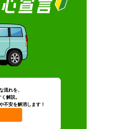
な流れを、
すく解説。
や不安を解消します！