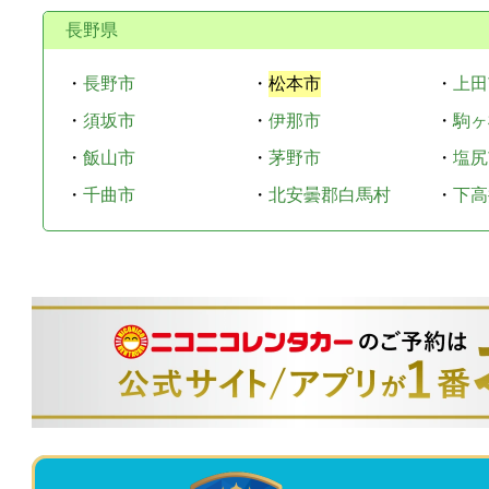
長野県
・
長野市
・
松本市
・
上田
・
須坂市
・
伊那市
・
駒ヶ
・
飯山市
・
茅野市
・
塩尻
・
千曲市
・
北安曇郡白馬村
・
下高