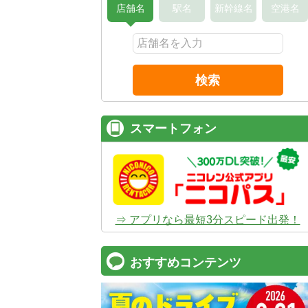
店舗名
駅名
新幹線名
空港名
検索
スマートフォン
⇒ アプリなら最短3分スピード出発！
おすすめコンテンツ