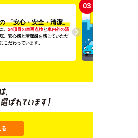
03
の
「安心・安全・清潔」
に、
24項目の車両点検
と
車内外の清
底。安心感と清潔感を感じていただ
にこだわっています。
見る