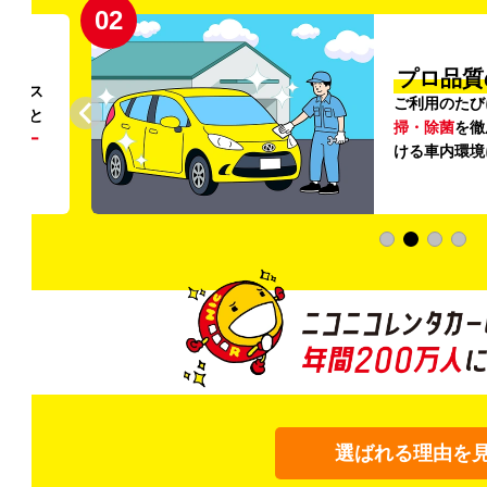
02
円〜
プロ品質
リンス
ご利用のたび
ること
掃・除菌
を徹
う
リー
ける車内環境
選ばれる理由を