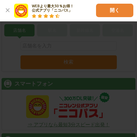
WEBより最大30％お得！

開く
公式アプリ「ニコパス」
こだわり条件で検索
店舗名
駅名
新幹線名
空港名
検索
スマートフォン
⇒ アプリなら最短3分スピード出発！