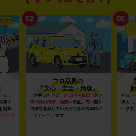
02
03
プロ品質の
〜
「安心・安全・清潔」
新
組み
。
ご利用のたびに、
24項目の車両点検
と
登録か
既存イ
車内外の清掃・除菌
を徹底。安心感と
導入し
を削減
清潔感を感じていただける車内環境に
います
ーズナブ
こだわっています。