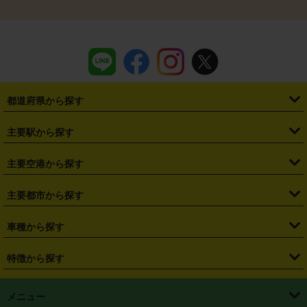
都道府県から探す
・
北海道
・
青森県
・
岩手県
・
宮城県
・
秋田県
・
山形県
主要駅から探す
・
福島県
・
東京都
・
神奈川県
・
埼玉県
・
千葉県
・
茨城県
・
札幌駅
・
仙台駅
・
新宿駅
・
池袋駅
・
渋谷駅
・
東京駅
主要空港から探す
・
栃木県
・
群馬県
・
山梨県
・
愛知県
・
静岡県
・
岐阜県
・
横浜駅
・
川崎駅
・
大宮駅
・
西船橋駅
・
柏駅
・
名古屋駅
・
新千歳空港
・
仙台空港
主要都市から探す
・
長野県
・
新潟県
・
富山県
・
石川県
・
福井県
・
大阪府
・
大阪駅
・
難波駅
・
三宮駅
・
京都駅
・
広島駅
・
博多駅
・
成田空港
・
羽田空港
・
兵庫県
・
京都府
・
滋賀県
・
和歌山県
・
奈良県
・
三重県
・
札幌市
・
仙台市
車種から探す
・
熊本駅
・
那覇空港駅
・
中部国際空港セントレア
・
関西国際空港
・
鳥取県
・
島根県
・
岡山県
・
広島県
・
山口県
・
徳島県
・
千葉市
・
さいたま市
・
軽自動車
・
コンパクトカー
・
ステーションワゴン・セダン
特徴から探す
・
大阪国際空港（伊丹空港）
・
神戸空港
・
香川県
・
愛媛県
・
高知県
・
福岡県
・
佐賀県
・
長崎県
・
横浜市
・
川崎市
・
ミニバン・ワンボックス
・
高級ミニバン・ワンボックス
・
SUV
・
岡山空港
・
徳島空港
・
ハイブリッド
・
宅配レンタカー
・
ETCカードレンタル
・
熊本県
・
大分県
・
宮崎県
・
鹿児島県
・
沖縄県
・
相模原市
・
新潟市
メニュー
・
軽トラック・商用バン
・
福岡空港
・
鹿児島空港
・
長期レンタル
・
深夜時間帯レンタル
・
免責補償プラス