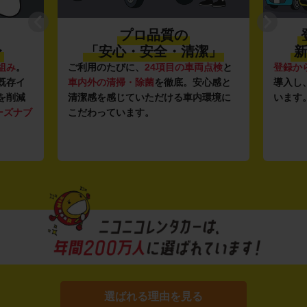
プロ品質の
〜
「安心・安全・清潔」
新
組み
。
ご利用のたびに、
24項目の車両点検
と
登録か
既存イ
車内外の清掃・除菌
を徹底。安心感と
導入し
を削減
清潔感を感じていただける車内環境に
います
ーズナブ
こだわっています。
選ばれる理由を見る