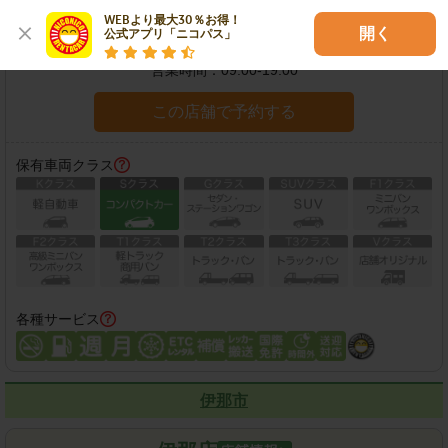
WEBより最大30％お得！

開く
住所：
松本市神林1981-3
地図
公式アプリ「ニコパス」
営業時間：
09:00-19:00
この店舗で予約する
保有車両クラス
各種サービス
伊那市