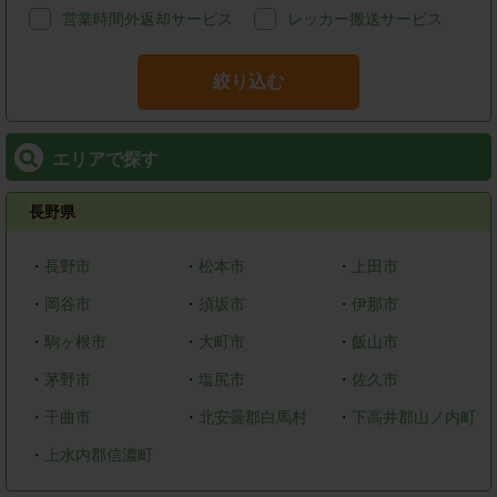
営業時間外返却サービス
レッカー搬送サービス
絞り込む
エリアで探す
長野県
・
長野市
・
松本市
・
上田市
・
岡谷市
・
須坂市
・
伊那市
・
駒ヶ根市
・
大町市
・
飯山市
・
茅野市
・
塩尻市
・
佐久市
・
千曲市
・
北安曇郡白馬村
・
下高井郡山ノ内町
・
上水内郡信濃町