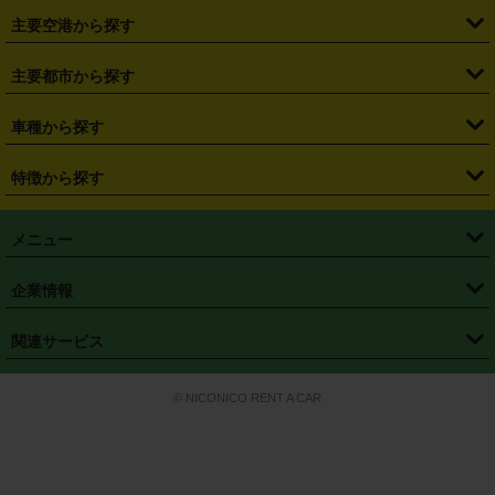
・
福島県
・
東京都
・
神奈川県
・
埼玉県
・
千葉県
・
茨城県
・
札幌駅
・
仙台駅
・
新宿駅
・
池袋駅
・
渋谷駅
・
東京駅
主要空港から探す
・
栃木県
・
群馬県
・
山梨県
・
愛知県
・
静岡県
・
岐阜県
・
横浜駅
・
川崎駅
・
大宮駅
・
西船橋駅
・
柏駅
・
名古屋駅
・
新千歳空港
・
仙台空港
主要都市から探す
・
長野県
・
新潟県
・
富山県
・
石川県
・
福井県
・
大阪府
・
大阪駅
・
難波駅
・
三宮駅
・
京都駅
・
広島駅
・
博多駅
・
成田空港
・
羽田空港
・
兵庫県
・
京都府
・
滋賀県
・
和歌山県
・
奈良県
・
三重県
・
札幌市
・
仙台市
車種から探す
・
熊本駅
・
那覇空港駅
・
中部国際空港セントレア
・
関西国際空港
・
鳥取県
・
島根県
・
岡山県
・
広島県
・
山口県
・
徳島県
・
千葉市
・
さいたま市
・
軽自動車
・
コンパクトカー
・
ステーションワゴン・セダン
特徴から探す
・
大阪国際空港（伊丹空港）
・
神戸空港
・
香川県
・
愛媛県
・
高知県
・
福岡県
・
佐賀県
・
長崎県
・
横浜市
・
川崎市
・
ミニバン・ワンボックス
・
高級ミニバン・ワンボックス
・
SUV
・
岡山空港
・
徳島空港
・
ハイブリッド
・
宅配レンタカー
・
ETCカードレンタル
・
熊本県
・
大分県
・
宮崎県
・
鹿児島県
・
沖縄県
・
相模原市
・
新潟市
メニュー
・
軽トラック・商用バン
・
福岡空港
・
鹿児島空港
・
長期レンタル
・
深夜時間帯レンタル
・
免責補償プラス
・
静岡市
・
浜松市
・
・
トラック・バン
トップページ
・
はじめての方へ
・
ご利用案内
(タウンエースバン、ライトエースバン等)
企業情報
・
那覇空港
・
パーフェクト補償
・
スタッドレスタイヤ
・
直前予約
・
名古屋市
・
京都市
・
・
トラック・バン
ベストレート保証
・
予約から返却まで
・
・
店舗オリジナル
利用シーン別ガイ
(ハイエースバン・キャラバン等)
・
・
ニコパス(アプリ)
会社概要
・
ニュース
・
国際運転免許証
・
フランチャイズ募集
・
営業時間外返却サービス
・
個人情報保護
関連サービス
・
大阪市
・
堺市
ド
・
・
レッカー搬送サービス
カスタマーハラスメントに対する基本方針
・
神戸市
・
岡山市
・
・
車種・料金
カーリースなら「定額ニコノリパック」
・
店舗を探す
・
キャンペーン
© NICONICO RENT A CAR
・
特定商取引法に基づく表記
・
旅行業約款
・
広島市
・
北九州市
・
・
会員特典
超短期カーリースの「ニコリース」
・
選ばれる理由
・
安心・安全への取
り組み
・
福岡市
・
熊本市
・
清潔・快適な車内
・
徹底した車両点検
・
新しいクルマ