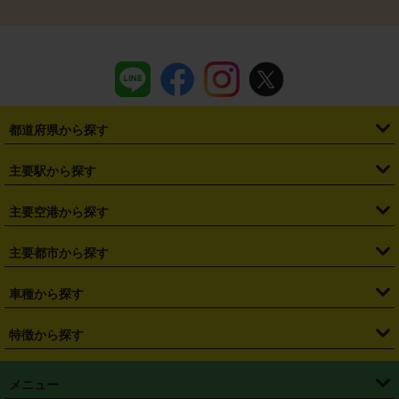
都道府県から探す
・
北海道
・
青森県
・
岩手県
・
宮城県
・
秋田県
・
山形県
主要駅から探す
・
福島県
・
東京都
・
神奈川県
・
埼玉県
・
千葉県
・
茨城県
・
札幌駅
・
仙台駅
・
新宿駅
・
池袋駅
・
渋谷駅
・
東京駅
主要空港から探す
・
栃木県
・
群馬県
・
山梨県
・
愛知県
・
静岡県
・
岐阜県
・
横浜駅
・
川崎駅
・
大宮駅
・
西船橋駅
・
柏駅
・
名古屋駅
・
新千歳空港
・
仙台空港
主要都市から探す
・
長野県
・
新潟県
・
富山県
・
石川県
・
福井県
・
大阪府
・
大阪駅
・
難波駅
・
三宮駅
・
京都駅
・
広島駅
・
博多駅
・
成田空港
・
羽田空港
・
兵庫県
・
京都府
・
滋賀県
・
和歌山県
・
奈良県
・
三重県
・
札幌市
・
仙台市
車種から探す
・
熊本駅
・
那覇空港駅
・
中部国際空港セントレア
・
関西国際空港
・
鳥取県
・
島根県
・
岡山県
・
広島県
・
山口県
・
徳島県
・
千葉市
・
さいたま市
・
軽自動車
・
コンパクトカー
・
ステーションワゴン・セダン
特徴から探す
・
大阪国際空港（伊丹空港）
・
神戸空港
・
香川県
・
愛媛県
・
高知県
・
福岡県
・
佐賀県
・
長崎県
・
横浜市
・
川崎市
・
ミニバン・ワンボックス
・
高級ミニバン・ワンボックス
・
SUV
・
岡山空港
・
徳島空港
・
ハイブリッド
・
宅配レンタカー
・
ETCカードレンタル
・
熊本県
・
大分県
・
宮崎県
・
鹿児島県
・
沖縄県
・
相模原市
・
新潟市
メニュー
・
軽トラック・商用バン
・
福岡空港
・
鹿児島空港
・
長期レンタル
・
深夜時間帯レンタル
・
免責補償プラス