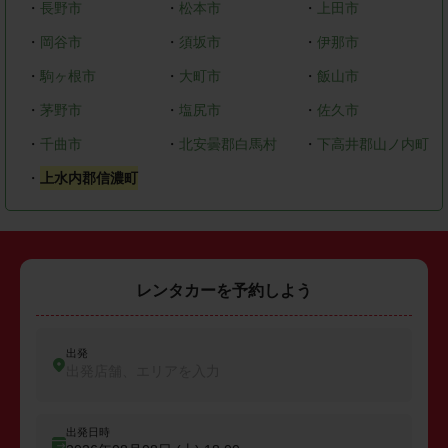
・
長野市
・
松本市
・
上田市
・
岡谷市
・
須坂市
・
伊那市
・
駒ヶ根市
・
大町市
・
飯山市
・
茅野市
・
塩尻市
・
佐久市
・
千曲市
・
北安曇郡白馬村
・
下高井郡山ノ内町
・
上水内郡信濃町
レンタカーを予約しよう
出発
出発店舗、エリアを入力
出発日時