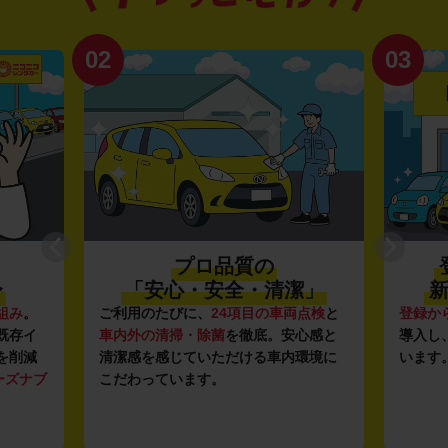
02
03
プロ品質の
〜
「安心・安全・清潔」
新
組み
。
ご利用のたびに、
24項目の車両点検
と
登録か
既存イ
車内外の清掃・除菌
を徹底。安心感と
導入し
を削減
清潔感を感じていただける車内環境に
います
ーズナブ
こだわっています。