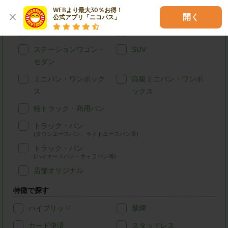
WEBより最大30％お得！

車種別で探す
開く
公式アプリ「ニコパス」
軽自動車
コンパクトカー
ステーションワゴン・
SUV
セダン
ミニバン・ワンボック
高級ミニバン・ワンボ
ス
ックス
軽トラック・商用バン
トラック・バン
(タウンエースバン、ライトエースバン等)
トラック・バン
(ハイエースバン・キャラバン等)
店舗オリジナル
特徴で探す
ハイブリッド
禁煙
カード決済
スタッドレス