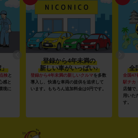
登録から4年未満の
潔」
新しい車がいっぱい♪
全
点検
と
登録から4年未満の新しいクルマ
を多数
全国47
心感と
導入し、快適な車両の提供を追求して
駅チカ
環境に
います。もちろん追加料金は0円です。
店舗で
用いた
す。