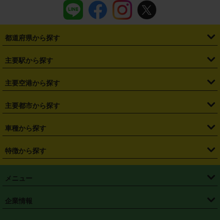
都道府県から探す
・
北海道
・
青森県
・
岩手県
・
宮城県
・
秋田県
・
山形県
主要駅から探す
・
福島県
・
東京都
・
神奈川県
・
埼玉県
・
千葉県
・
茨城県
・
札幌駅
・
仙台駅
・
新宿駅
・
池袋駅
・
渋谷駅
・
東京駅
主要空港から探す
・
栃木県
・
群馬県
・
山梨県
・
愛知県
・
静岡県
・
岐阜県
・
横浜駅
・
川崎駅
・
大宮駅
・
西船橋駅
・
柏駅
・
名古屋駅
・
新千歳空港
・
仙台空港
主要都市から探す
・
長野県
・
新潟県
・
富山県
・
石川県
・
福井県
・
大阪府
・
大阪駅
・
難波駅
・
三宮駅
・
京都駅
・
広島駅
・
博多駅
・
成田空港
・
羽田空港
・
兵庫県
・
京都府
・
滋賀県
・
和歌山県
・
奈良県
・
三重県
・
札幌市
・
仙台市
車種から探す
・
熊本駅
・
那覇空港駅
・
中部国際空港セントレア
・
関西国際空港
・
鳥取県
・
島根県
・
岡山県
・
広島県
・
山口県
・
徳島県
・
千葉市
・
さいたま市
・
軽自動車
・
コンパクトカー
・
ステーションワゴン・セダン
特徴から探す
・
大阪国際空港（伊丹空港）
・
神戸空港
・
香川県
・
愛媛県
・
高知県
・
福岡県
・
佐賀県
・
長崎県
・
横浜市
・
川崎市
・
ミニバン・ワンボックス
・
高級ミニバン・ワンボックス
・
SUV
・
岡山空港
・
徳島空港
・
ハイブリッド
・
宅配レンタカー
・
ETCカードレンタル
・
熊本県
・
大分県
・
宮崎県
・
鹿児島県
・
沖縄県
・
相模原市
・
新潟市
メニュー
・
軽トラック・商用バン
・
福岡空港
・
鹿児島空港
・
長期レンタル
・
深夜時間帯レンタル
・
免責補償プラス
・
静岡市
・
浜松市
・
・
トラック・バン
トップページ
・
はじめての方へ
・
ご利用案内
(タウンエースバン、ライトエースバン等)
企業情報
・
那覇空港
・
パーフェクト補償
・
スタッドレスタイヤ
・
直前予約
・
名古屋市
・
京都市
・
・
トラック・バン
ベストレート保証
・
予約から返却まで
・
・
店舗オリジナル
利用シーン別ガイ
(ハイエースバン・キャラバン等)
・
・
ニコパス(アプリ)
会社概要
・
ニュース
・
国際運転免許証
・
フランチャイズ募集
・
営業時間外返却サービス
・
個人情報保護