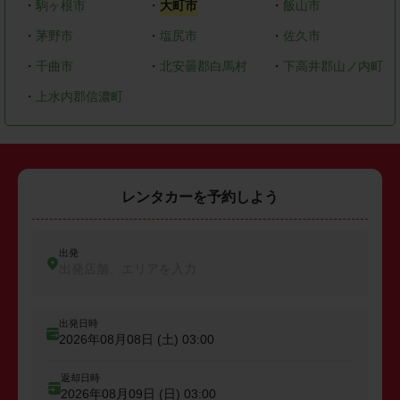
・
駒ヶ根市
・
大町市
・
飯山市
・
茅野市
・
塩尻市
・
佐久市
・
千曲市
・
北安曇郡白馬村
・
下高井郡山ノ内町
・
上水内郡信濃町
レンタカーを予約しよう
出発
出発店舗、エリアを入力
出発日時
2026年08月08日 (土)
03:00
返却日時
2026年08月09日 (日)
03:00