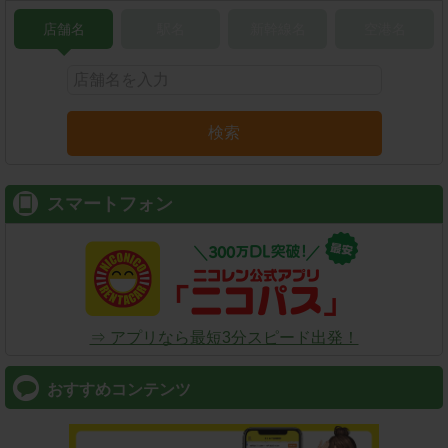
店舗名
駅名
新幹線名
空港名
検索
スマートフォン
⇒ アプリなら最短3分スピード出発！
おすすめコンテンツ