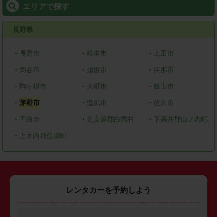
エリアで探す
長野県
・
長野市
・
松本市
・
上田市
・
岡谷市
・
須坂市
・
伊那市
・
駒ヶ根市
・
大町市
・
飯山市
・
茅野市
・
塩尻市
・
佐久市
・
千曲市
・
北安曇郡白馬村
・
下高井郡山ノ内町
・
上水内郡信濃町
レンタカーを予約しよう