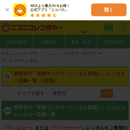
WEBより最大30％お得！

開く
公式アプリ「ニコパス」
店舗を探す
空車検索
車種・料金
ご利用案内
>
>
>
格安レンタカー予約「ニコレン」
長野県
茅野市
マンスリーレンタル
茅野市の「長期マンスリーレンタル取扱い」レンタカ
ー店舗一覧（1店舗）
エリアで探す：
検索
茅野市の「長期マンスリーレンタル取扱い」ニコニコ
レンタカー店舗一覧
「
マンスリー
」または「
ウィークリー
」レンタルをご希望の