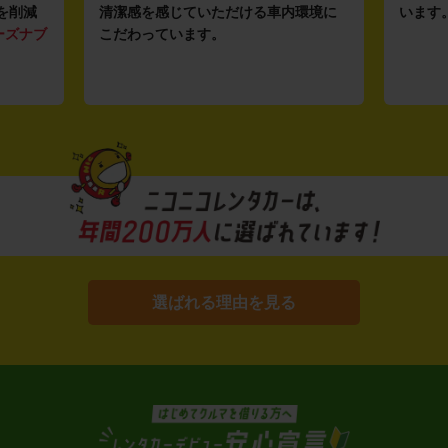
を削減
清潔感を感じていただける車内環境に
います
ーズナブ
こだわっています。
選ばれる理由を見る