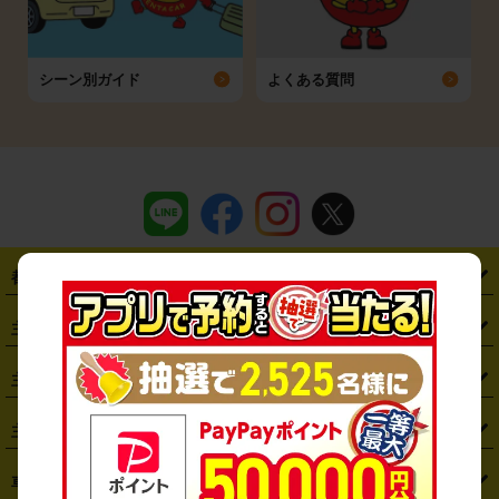
シーン別ガイド
よくある質問
都道府県から探す
・
北海道
・
青森県
・
岩手県
・
宮城県
・
秋田県
・
山形県
主要駅から探す
・
福島県
・
東京都
・
神奈川県
・
埼玉県
・
千葉県
・
茨城県
・
札幌駅
・
仙台駅
・
新宿駅
・
池袋駅
・
渋谷駅
・
東京駅
主要空港から探す
・
栃木県
・
群馬県
・
山梨県
・
愛知県
・
静岡県
・
岐阜県
・
横浜駅
・
川崎駅
・
大宮駅
・
西船橋駅
・
柏駅
・
名古屋駅
・
新千歳空港
・
仙台空港
主要都市から探す
・
長野県
・
新潟県
・
富山県
・
石川県
・
福井県
・
大阪府
・
大阪駅
・
難波駅
・
三宮駅
・
京都駅
・
広島駅
・
博多駅
・
成田空港
・
羽田空港
・
兵庫県
・
京都府
・
滋賀県
・
和歌山県
・
奈良県
・
三重県
・
札幌市
・
仙台市
車種から探す
・
熊本駅
・
那覇空港駅
・
中部国際空港セントレア
・
関西国際空港