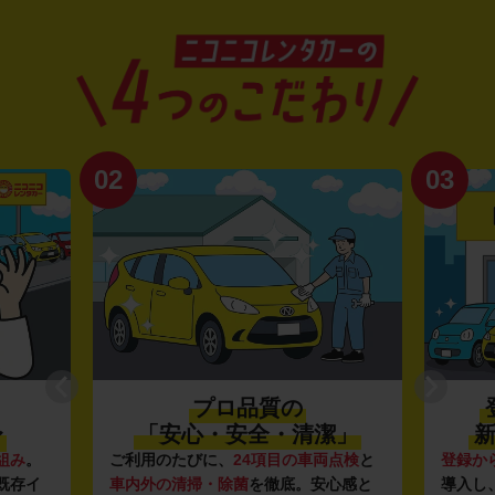
02
03
プロ品質の
〜
「安心・安全・清潔」
新
組み
。
ご利用のたびに、
24項目の車両点検
と
登録か
既存イ
車内外の清掃・除菌
を徹底。安心感と
導入し