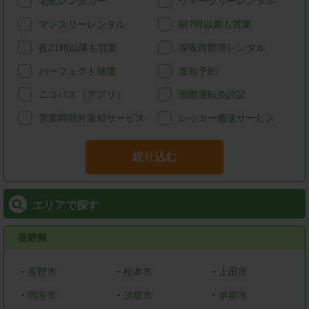
宅配レンタカー
ウィークリーレンタル
マンスリーレンタル
朝7時以前も営業
夜21時以降も営業
深夜時間帯レンタル
パーフェクト補償
直前予約
ニコパス（アプリ）
国際運転免許証
営業時間外返却サービス
レッカー搬送サービス
絞り込む
エリアで探す
長野県
・
長野市
・
松本市
・
上田市
・
岡谷市
・
須坂市
・
伊那市