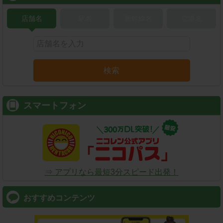
店舗名
駅名
新幹線名
空港名
検索
スマートフォン
⇒ アプリなら最短3分スピード出発！
おすすめコンテンツ