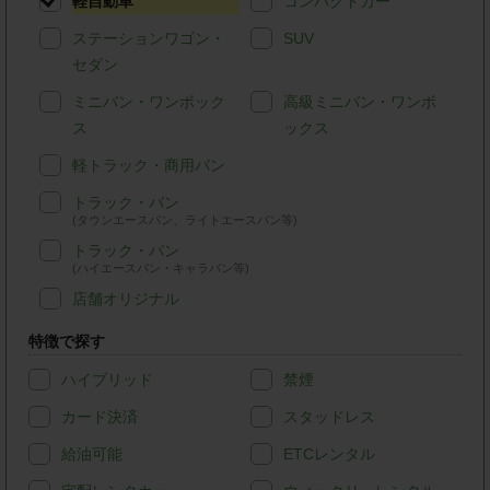
軽自動車
コンパクトカー
ステーションワゴン・
SUV
セダン
ミニバン・ワンボック
高級ミニバン・ワンボ
ス
ックス
軽トラック・商用バン
トラック・バン
(タウンエースバン、ライトエースバン等)
トラック・バン
(ハイエースバン・キャラバン等)
店舗オリジナル
特徴で探す
ハイブリッド
禁煙
カード決済
スタッドレス
給油可能
ETCレンタル