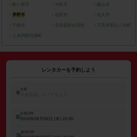
・
駒ヶ根市
・
大町市
・
飯山市
・
茅野市
・
塩尻市
・
佐久市
・
千曲市
・
北安曇郡白馬村
・
下高井郡山ノ内町
・
上水内郡信濃町
レンタカーを予約しよう
出発
出発店舗、エリアを入力
出発日時
2026年08月06日 (木)
20:00
返却日時