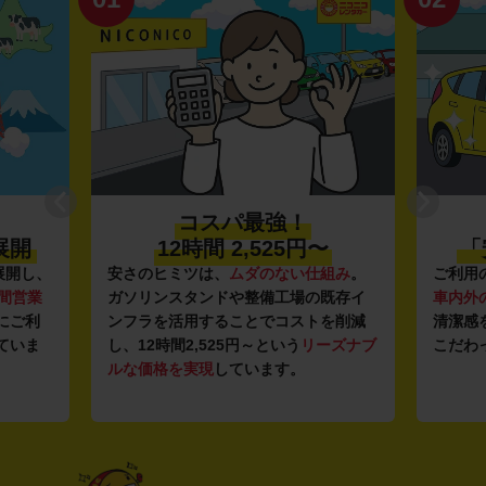
コスパ最強！
展開
12時間 2,525円〜
「
開し、
安さのヒミツは、
ムダのない仕組み
。
ご利用の
間営業
ガソリンスタンドや整備工場の既存イ
車内外の
ご利
ンフラを活用することでコストを削減
清潔感を
いま
し、12時間2,525円～という
リーズナブ
こだわっ
ルな価格を実現
しています。