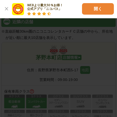
WEBより最大30％お得！

開く
公式アプリ「ニコパス」
近隣の店舗
※
直線距離30km圏のニコニコレンタカーＦＣ店舗の中から、所在地
が近い順に最大10店舗を表示しています。
茅野本町店
住所：
長野県茅野市本町西5-17
地図
営業時間：
09:00-19:00
保有車両クラス