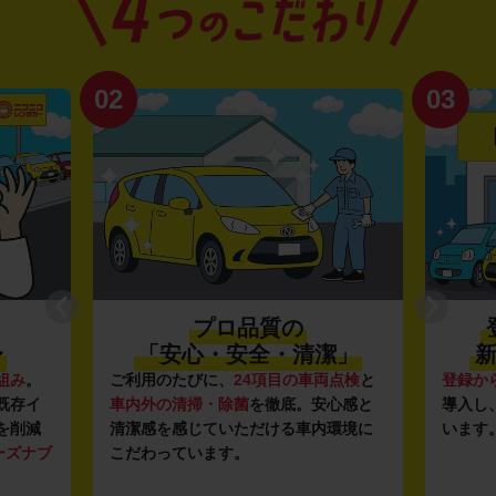
02
03
プロ品質の
〜
「安心・安全・清潔」
新
組み
。
ご利用のたびに、
24項目の車両点検
と
登録か
既存イ
車内外の清掃・除菌
を徹底。安心感と
導入し
を削減
清潔感を感じていただける車内環境に
います
ーズナブ
こだわっています。