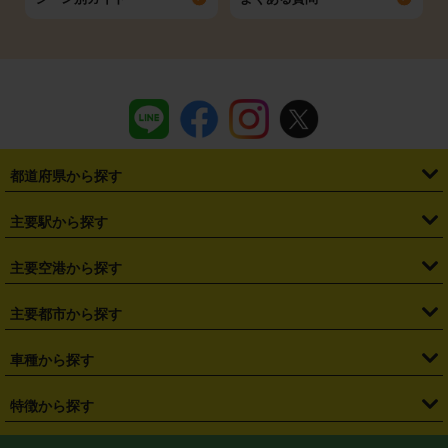
都道府県から探す
・
北海道
・
青森県
・
岩手県
・
宮城県
・
秋田県
・
山形県
主要駅から探す
・
福島県
・
東京都
・
神奈川県
・
埼玉県
・
千葉県
・
茨城県
・
札幌駅
・
仙台駅
・
新宿駅
・
池袋駅
・
渋谷駅
・
東京駅
主要空港から探す
・
栃木県
・
群馬県
・
山梨県
・
愛知県
・
静岡県
・
岐阜県
・
横浜駅
・
川崎駅
・
大宮駅
・
西船橋駅
・
柏駅
・
名古屋駅
・
新千歳空港
・
仙台空港
主要都市から探す
・
長野県
・
新潟県
・
富山県
・
石川県
・
福井県
・
大阪府
・
大阪駅
・
難波駅
・
三宮駅
・
京都駅
・
広島駅
・
博多駅
・
成田空港
・
羽田空港
・
兵庫県
・
京都府
・
滋賀県
・
和歌山県
・
奈良県
・
三重県
・
札幌市
・
仙台市
車種から探す
・
熊本駅
・
那覇空港駅
・
中部国際空港セントレア
・
関西国際空港
・
鳥取県
・
島根県
・
岡山県
・
広島県
・
山口県
・
徳島県
・
千葉市
・
さいたま市
・
軽自動車
・
コンパクトカー
・
ステーションワゴン・セダン
特徴から探す
・
大阪国際空港（伊丹空港）
・
神戸空港
・
香川県
・
愛媛県
・
高知県
・
福岡県
・
佐賀県
・
長崎県
・
横浜市
・
川崎市
・
ミニバン・ワンボックス
・
高級ミニバン・ワンボックス
・
SUV
・
岡山空港
・
徳島空港
・
ハイブリッド
・
宅配レンタカー
・
ETCカードレンタル