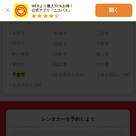
エリアで探す
WEBより最大30％お得！

開く
公式アプリ「ニコパス」
長野県
・
長野市
・
松本市
・
上田市
・
岡谷市
・
須坂市
・
伊那市
・
駒ヶ根市
・
大町市
・
飯山市
・
茅野市
・
塩尻市
・
佐久市
・
千曲市
・
北安曇郡白馬村
・
下高井郡山ノ内町
・
上水内郡信濃町
レンタカーを予約しよう