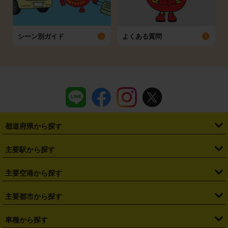
シーン別ガイド
よくある質問
都道府県から探す
・
北海道
・
青森県
・
岩手県
・
宮城県
・
秋田県
・
山形県
主要駅から探す
・
福島県
・
東京都
・
神奈川県
・
埼玉県
・
千葉県
・
茨城県
・
札幌駅
・
仙台駅
・
新宿駅
・
池袋駅
・
渋谷駅
・
東京駅
主要空港から探す
・
栃木県
・
群馬県
・
山梨県
・
愛知県
・
静岡県
・
岐阜県
・
横浜駅
・
川崎駅
・
大宮駅
・
西船橋駅
・
柏駅
・
名古屋駅
・
新千歳空港
・
仙台空港
主要都市から探す
・
長野県
・
新潟県
・
富山県
・
石川県
・
福井県
・
大阪府
・
大阪駅
・
難波駅
・
三宮駅
・
京都駅
・
広島駅
・
博多駅
・
成田空港
・
羽田空港
・
兵庫県
・
京都府
・
滋賀県
・
和歌山県
・
奈良県
・
三重県
・
札幌市
・
仙台市
車種から探す
・
熊本駅
・
那覇空港駅
・
中部国際空港セントレア
・
関西国際空港