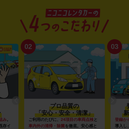
02
03
プロ品質の
〜
「安心・安全・清潔」
新
組み
。
ご利用のたびに、
24項目の車両点検
と
登録か
既存イ
車内外の清掃・除菌
を徹底。安心感と
導入し