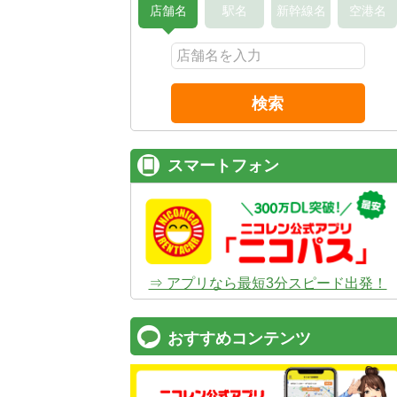
店舗名
駅名
新幹線名
空港名
検索
スマートフォン
⇒ アプリなら最短3分スピード出発！
おすすめコンテンツ