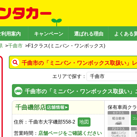
ご利用案内
キャンペーン
選ばれる理由
よくある
県
>
千曲市
>
F1クラス(ミニバン・ワンボックス)
千曲市の「ミニバン・ワンボックス取扱い」レ
エリアで探す：
千曲市の「ミニバン・ワンボックス取扱い」
千曲磯部店
保有車両クラ
住所：
千曲市大字磯部558-2
地図
営業時間：
店舗ページをご確認ください