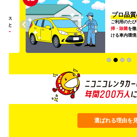
円〜
プロ品質
リンス
ご利用のたび
ること
掃・除菌
を徹
う
リー
ける車内環境
選ばれる理由を