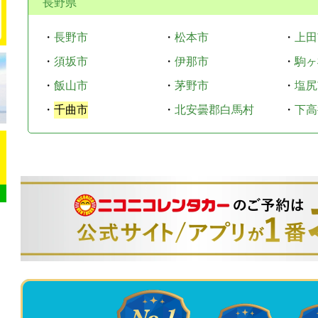
長野県
・
長野市
・
松本市
・
上田
・
須坂市
・
伊那市
・
駒ヶ
・
飯山市
・
茅野市
・
塩尻
・
千曲市
・
北安曇郡白馬村
・
下高