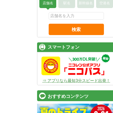
店舗名
駅名
新幹線名
空港名
検索
スマートフォン
⇒ アプリなら最短3分スピード出発！
おすすめコンテンツ