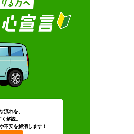
な流れを、
すく解説。
や不安を解消します！