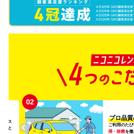
02
円〜
プロ品質
リンス
ご利用のたび
ること
掃・除菌
を徹