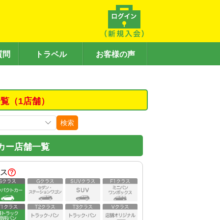
質問
トラベル
お客様の声
覧（1店舗）
検索
カー店舗一覧
ス