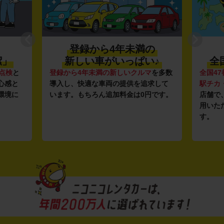
登録から4年未満の
潔」
新しい車がいっぱい♪
全
点検
と
登録から4年未満の新しいクルマ
を多数
全国47
心感と
導入し、快適な車両の提供を追求して
駅チカ
環境に
います。もちろん追加料金は0円です。
店舗で
用いた
す。