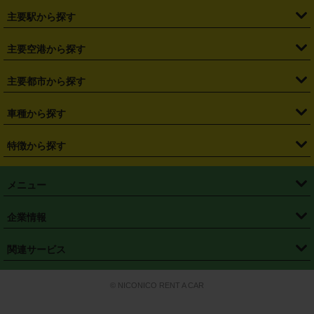
・
北海道
・
青森県
・
岩手県
・
宮城県
・
秋田県
・
山形県
主要駅から探す
・
福島県
・
東京都
・
神奈川県
・
埼玉県
・
千葉県
・
茨城県
・
札幌駅
・
仙台駅
・
新宿駅
・
池袋駅
・
渋谷駅
・
東京駅
主要空港から探す
・
栃木県
・
群馬県
・
山梨県
・
愛知県
・
静岡県
・
岐阜県
・
横浜駅
・
川崎駅
・
大宮駅
・
西船橋駅
・
柏駅
・
名古屋駅
・
新千歳空港
・
仙台空港
主要都市から探す
・
長野県
・
新潟県
・
富山県
・
石川県
・
福井県
・
大阪府
・
大阪駅
・
難波駅
・
三宮駅
・
京都駅
・
広島駅
・
博多駅
・
成田空港
・
羽田空港
・
兵庫県
・
京都府
・
滋賀県
・
和歌山県
・
奈良県
・
三重県
・
札幌市
・
仙台市
車種から探す
・
熊本駅
・
那覇空港駅
・
中部国際空港セントレア
・
関西国際空港
・
鳥取県
・
島根県
・
岡山県
・
広島県
・
山口県
・
徳島県
・
千葉市
・
さいたま市
・
軽自動車
・
コンパクトカー
・
ステーションワゴン・セダン
特徴から探す
・
大阪国際空港（伊丹空港）
・
神戸空港
・
香川県
・
愛媛県
・
高知県
・
福岡県
・
佐賀県
・
長崎県
・
横浜市
・
川崎市
・
ミニバン・ワンボックス
・
高級ミニバン・ワンボックス
・
SUV
・
岡山空港
・
徳島空港
・
ハイブリッド
・
宅配レンタカー
・
ETCカードレンタル
・
熊本県
・
大分県
・
宮崎県
・
鹿児島県
・
沖縄県
・
相模原市
・
新潟市
メニュー
・
軽トラック・商用バン
・
福岡空港
・
鹿児島空港
・
長期レンタル
・
深夜時間帯レンタル
・
免責補償プラス
・
静岡市
・
浜松市
・
・
トラック・バン
トップページ
・
はじめての方へ
・
ご利用案内
(タウンエースバン、ライトエースバン等)
企業情報
・
那覇空港
・
パーフェクト補償
・
スタッドレスタイヤ
・
直前予約
・
名古屋市
・
京都市
・
・
トラック・バン
ベストレート保証
・
予約から返却まで
・
・
店舗オリジナル
利用シーン別ガイ
(ハイエースバン・キャラバン等)
・
・
ニコパス(アプリ)
会社概要
・
ニュース
・
国際運転免許証
・
フランチャイズ募集
・
営業時間外返却サービス
・
個人情報保護
関連サービス
・
大阪市
・
堺市
ド
・
・
レッカー搬送サービス
カスタマーハラスメントに対する基本方針
・
神戸市
・
岡山市
・
・
車種・料金
カーリースなら「定額ニコノリパック」
・
店舗を探す
・
キャンペーン
© NICONICO RENT A CAR
・
特定商取引法に基づく表記
・
旅行業約款
・
広島市
・
北九州市
・
・
会員特典
超短期カーリースの「ニコリース」
・
選ばれる理由
・
安心・安全への取