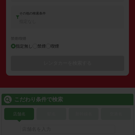
その他の検索条件
指定なし
禁煙/喫煙
指定無し
禁煙
喫煙
レンタカーを検索する
こだわり条件で検索
店舗名
駅名
新幹線名
空港名