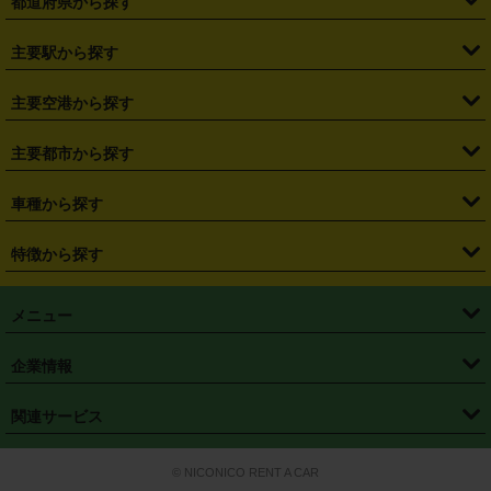
都道府県から探す
・
北海道
・
青森県
・
岩手県
・
宮城県
・
秋田県
・
山形県
主要駅から探す
・
福島県
・
東京都
・
神奈川県
・
埼玉県
・
千葉県
・
茨城県
・
札幌駅
・
仙台駅
・
新宿駅
・
池袋駅
・
渋谷駅
・
東京駅
主要空港から探す
・
栃木県
・
群馬県
・
山梨県
・
愛知県
・
静岡県
・
岐阜県
・
横浜駅
・
川崎駅
・
大宮駅
・
西船橋駅
・
柏駅
・
名古屋駅
・
新千歳空港
・
仙台空港
主要都市から探す
・
長野県
・
新潟県
・
富山県
・
石川県
・
福井県
・
大阪府
・
大阪駅
・
難波駅
・
三宮駅
・
京都駅
・
広島駅
・
博多駅
・
成田空港
・
羽田空港
・
兵庫県
・
京都府
・
滋賀県
・
和歌山県
・
奈良県
・
三重県
・
札幌市
・
仙台市
車種から探す
・
熊本駅
・
那覇空港駅
・
中部国際空港セントレア
・
関西国際空港
・
鳥取県
・
島根県
・
岡山県
・
広島県
・
山口県
・
徳島県
・
千葉市
・
さいたま市
・
軽自動車
・
コンパクトカー
・
ステーションワゴン・セダン
特徴から探す
・
大阪国際空港（伊丹空港）
・
神戸空港
・
香川県
・
愛媛県
・
高知県
・
福岡県
・
佐賀県
・
長崎県
・
横浜市
・
川崎市
・
ミニバン・ワンボックス
・
高級ミニバン・ワンボックス
・
SUV
・
岡山空港
・
徳島空港
・
ハイブリッド
・
宅配レンタカー
・
ETCカードレンタル
・
熊本県
・
大分県
・
宮崎県
・
鹿児島県
・
沖縄県
・
相模原市
・
新潟市
メニュー
・
軽トラック・商用バン
・
福岡空港
・
鹿児島空港
・
長期レンタル
・
深夜時間帯レンタル
・
免責補償プラス
・
静岡市
・
浜松市
・
・
トラック・バン
トップページ
・
はじめての方へ
・
ご利用案内
(タウンエースバン、ライトエースバン等)
企業情報
・
那覇空港
・
パーフェクト補償
・
スタッドレスタイヤ
・
直前予約
・
名古屋市
・
京都市
・
・
トラック・バン
ベストレート保証
・
予約から返却まで
・
・
店舗オリジナル
利用シーン別ガイ
(ハイエースバン・キャラバン等)
・
・
ニコパス(アプリ)
会社概要
・
ニュース
・
国際運転免許証
・
フランチャイズ募集
・
営業時間外返却サービス
・
個人情報保護
関連サービス
・
大阪市
・
堺市
ド
・
・
レッカー搬送サービス
カスタマーハラスメントに対する基本方針
・
神戸市
・
岡山市
・
・
車種・料金
カーリースなら「定額ニコノリパック」
・
店舗を探す
・
キャンペーン
© NICONICO RENT A CAR
・
特定商取引法に基づく表記
・
旅行業約款