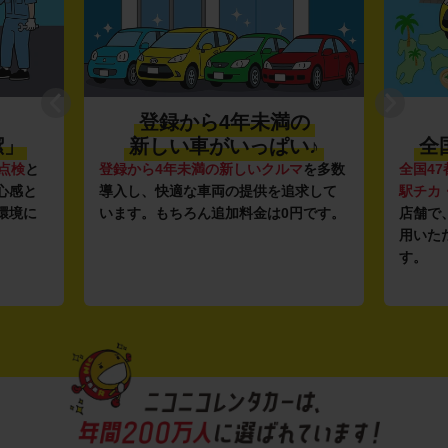
登録から4年未満の
潔」
新しい車がいっぱい♪
全
点検
と
登録から4年未満の新しいクルマ
を多数
全国47
心感と
導入し、快適な車両の提供を追求して
駅チカ
環境に
います。もちろん追加料金は0円です。
店舗で
用いた
す。