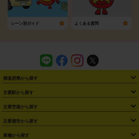
シーン別ガイド
よくある質問
都道府県から探す
・
北海道
・
青森県
・
岩手県
・
宮城県
・
秋田県
・
山形県
主要駅から探す
・
福島県
・
東京都
・
神奈川県
・
埼玉県
・
千葉県
・
茨城県
・
札幌駅
・
仙台駅
・
新宿駅
・
池袋駅
・
渋谷駅
・
東京駅
主要空港から探す
・
栃木県
・
群馬県
・
山梨県
・
愛知県
・
静岡県
・
岐阜県
・
横浜駅
・
川崎駅
・
大宮駅
・
西船橋駅
・
柏駅
・
名古屋駅
・
新千歳空港
・
仙台空港
主要都市から探す
・
長野県
・
新潟県
・
富山県
・
石川県
・
福井県
・
大阪府
・
大阪駅
・
難波駅
・
三宮駅
・
京都駅
・
広島駅
・
博多駅
・
成田空港
・
羽田空港
・
兵庫県
・
京都府
・
滋賀県
・
和歌山県
・
奈良県
・
三重県
・
札幌市
・
仙台市
車種から探す
・
熊本駅
・
那覇空港駅