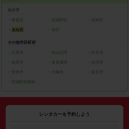
仙台市
・
青葉区
・
宮城野区
・
若林区
・
太白区
・
泉区
その他市区町村
・
石巻市
・
気仙沼市
・
白石市
・
角田市
・
多賀城市
・
岩沼市
・
登米市
・
大崎市
・
富谷市
・
宮城郡利府町
レンタカーを予約しよう