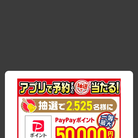
・
事故・故障
・
交通違反
・
サイトマップ
・
貸渡約款
・
利用規約