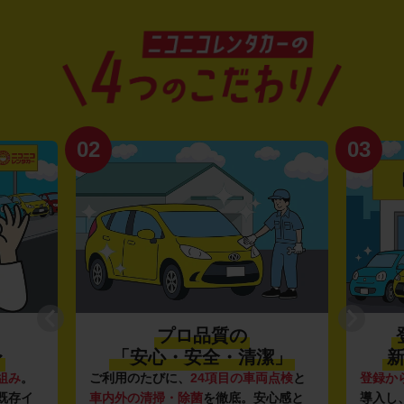
02
03
プロ品質の
〜
「安心・安全・清潔」
新
組み
。
ご利用のたびに、
24項目の車両点検
と
登録か
既存イ
車内外の清掃・除菌
を徹底。安心感と
導入し