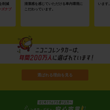
を削減
清潔感を感じていただける車内環境に
います
ーズナブ
こだわっています。
選ばれる理由を見る