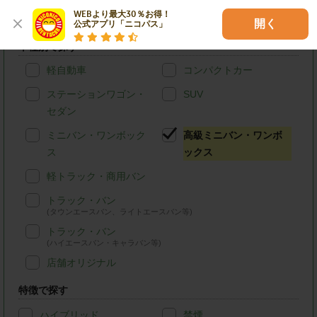
仙台市太白区のニコニコレンタカーを条件検索
WEBより最大30％お得！

開く
公式アプリ「ニコパス」
車種別で探す
軽自動車
コンパクトカー
ステーションワゴン・
SUV
セダン
ミニバン・ワンボック
高級ミニバン・ワンボ
ス
ックス
軽トラック・商用バン
トラック・バン
(タウンエースバン、ライトエースバン等)
トラック・バン
(ハイエースバン・キャラバン等)
店舗オリジナル
特徴で探す
ハイブリッド
禁煙