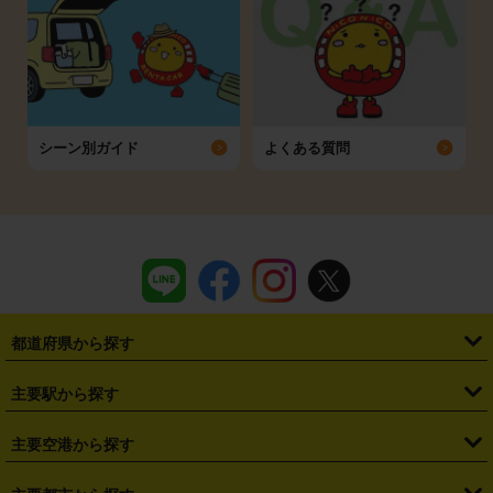
シーン別ガイド
よくある質問
都道府県から探す
・
北海道
・
青森県
・
岩手県
・
宮城県
・
秋田県
・
山形県
主要駅から探す
・
福島県
・
東京都
・
神奈川県
・
埼玉県
・
千葉県
・
茨城県
・
札幌駅
・
仙台駅
・
新宿駅
・
池袋駅
・
渋谷駅
・
東京駅
主要空港から探す
・
栃木県
・
群馬県
・
山梨県
・
愛知県
・
静岡県
・
岐阜県
・
横浜駅
・
川崎駅
・
大宮駅
・
西船橋駅
・
柏駅
・
名古屋駅
・
新千歳空港
・
仙台空港