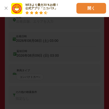
レンタカーを予約しよう
WEBより最大30％お得！

開く
公式アプリ「ニコパス」
出発
出発店舗、エリアを入力
出発日時
2026年08月08日 (土)
03:00
返却日時
2026年08月09日 (日)
03:00
車両タイプ
コンパクトカー
その他の検索条件
指定なし