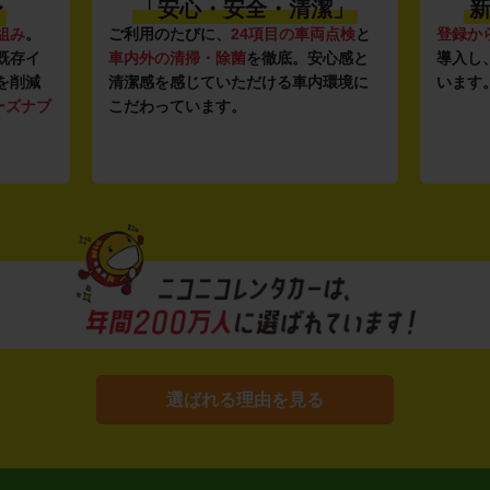
〜
「安心・安全・清潔」
新
組み
。
ご利用のたびに、
24項目の車両点検
と
登録か
既存イ
車内外の清掃・除菌
を徹底。安心感と
導入し
を削減
清潔感を感じていただける車内環境に
います
ーズナブ
こだわっています。
選ばれる理由を見る