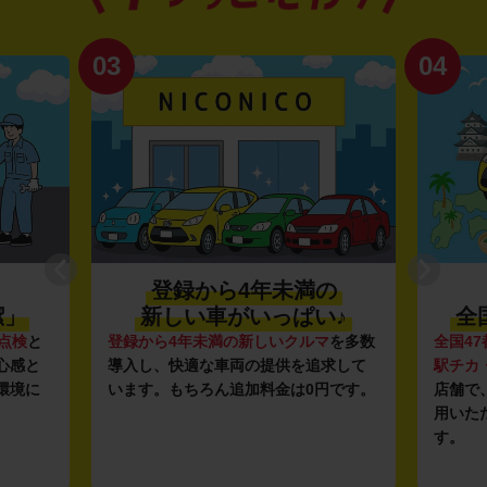
03
04
登録から4年未満の
潔」
新しい車がいっぱい♪
全
点検
と
登録から4年未満の新しいクルマ
を多数
全国47
心感と
導入し、快適な車両の提供を追求して
駅チカ
環境に
います。もちろん追加料金は0円です。
店舗で
用いた
す。