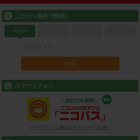
こだわり条件で検索
店舗名
駅名
新幹線名
空港名
検索
スマートフォン
⇒ アプリなら最短3分スピード出発！