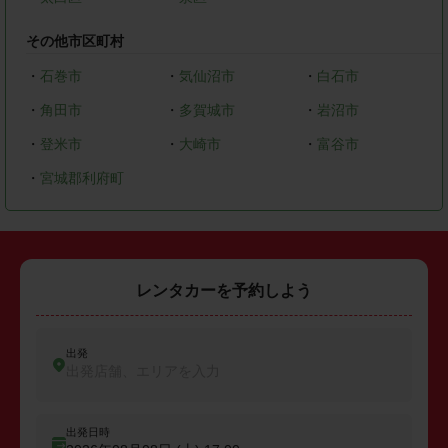
その他市区町村
・
石巻市
・
気仙沼市
・
白石市
・
角田市
・
多賀城市
・
岩沼市
・
登米市
・
大崎市
・
富谷市
・
宮城郡利府町
レンタカーを予約しよう
出発
出発店舗、エリアを入力
出発日時