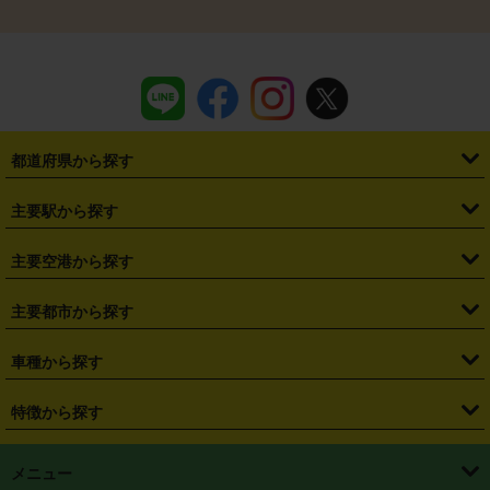
都道府県から探す
・
北海道
・
青森県
・
岩手県
・
宮城県
・
秋田県
・
山形県
主要駅から探す
・
福島県
・
東京都
・
神奈川県
・
埼玉県
・
千葉県
・
茨城県
・
札幌駅
・
仙台駅
・
新宿駅
・
池袋駅
・
渋谷駅
・
東京駅
主要空港から探す
・
栃木県
・
群馬県
・
山梨県
・
愛知県
・
静岡県
・
岐阜県
・
横浜駅
・
川崎駅
・
大宮駅
・
西船橋駅
・
柏駅
・
名古屋駅
・
新千歳空港
・
仙台空港
主要都市から探す
・
長野県
・
新潟県
・
富山県
・
石川県
・
福井県
・
大阪府
・
大阪駅
・
難波駅
・
三宮駅
・
京都駅
・
広島駅
・
博多駅
・
成田空港
・
羽田空港
・
兵庫県
・
京都府
・
滋賀県
・
和歌山県
・
奈良県
・
三重県
・
札幌市
・
仙台市
車種から探す
・
熊本駅
・
那覇空港駅
・
中部国際空港セントレア
・
関西国際空港
・
鳥取県
・
島根県
・
岡山県
・
広島県
・
山口県
・
徳島県
・
千葉市
・
さいたま市
・
軽自動車
・
コンパクトカー
・
ステーションワゴン・セダン
特徴から探す
・
大阪国際空港（伊丹空港）
・
神戸空港
・
香川県
・
愛媛県
・
高知県
・
福岡県
・
佐賀県
・
長崎県
・
横浜市
・
川崎市
・
ミニバン・ワンボックス
・
高級ミニバン・ワンボックス
・
SUV
・
岡山空港
・
徳島空港
・
ハイブリッド
・
宅配レンタカー
・
ETCカードレンタル
・
熊本県
・
大分県
・
宮崎県
・
鹿児島県
・
沖縄県
・
相模原市
・
新潟市
メニュー
・
軽トラック・商用バン
・
福岡空港
・
鹿児島空港
・
長期レンタル
・
深夜時間帯レンタル
・
免責補償プラス