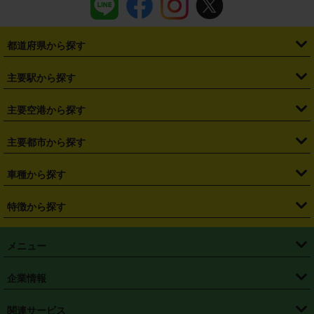
都道府県から探す
・
北海道
・
青森県
・
岩手県
・
宮城県
・
秋田県
・
山形県
主要駅から探す
・
福島県
・
東京都
・
神奈川県
・
埼玉県
・
千葉県
・
茨城県
・
札幌駅
・
仙台駅
・
新宿駅
・
池袋駅
・
渋谷駅
・
東京駅
主要空港から探す
・
栃木県
・
群馬県
・
山梨県
・
愛知県
・
静岡県
・
岐阜県
・
横浜駅
・
川崎駅
・
大宮駅
・
西船橋駅
・
柏駅
・
名古屋駅
・
新千歳空港
・
仙台空港
主要都市から探す
・
長野県
・
新潟県
・
富山県
・
石川県
・
福井県
・
大阪府
・
大阪駅
・
難波駅
・
三宮駅
・
京都駅
・
広島駅
・
博多駅
・
成田空港
・
羽田空港
・
兵庫県
・
京都府
・
滋賀県
・
和歌山県
・
奈良県
・
三重県
・
札幌市
・
仙台市
車種から探す
・
熊本駅
・
那覇空港駅
・
中部国際空港セントレア
・
関西国際空港
・
鳥取県
・
島根県
・
岡山県
・
広島県
・
山口県
・
徳島県
・
千葉市
・
さいたま市
・
軽自動車
・
コンパクトカー
・
ステーションワゴン・セダン
特徴から探す
・
大阪国際空港（伊丹空港）
・
神戸空港
・
香川県
・
愛媛県
・
高知県
・
福岡県
・
佐賀県
・
長崎県
・
横浜市
・
川崎市
・
ミニバン・ワンボックス
・
高級ミニバン・ワンボックス
・
SUV
・
岡山空港
・
徳島空港
・
ハイブリッド
・
宅配レンタカー
・
ETCカードレンタル
・
熊本県
・
大分県
・
宮崎県
・
鹿児島県
・
沖縄県
・
相模原市
・
新潟市
メニュー
・
軽トラック・商用バン
・
福岡空港
・
鹿児島空港
・
長期レンタル
・
深夜時間帯レンタル
・
免責補償プラス
・
静岡市
・
浜松市
・
・
トラック・バン
トップページ
・
はじめての方へ
・
ご利用案内
(タウンエースバン、ライトエースバン等)
企業情報
・
那覇空港
・
パーフェクト補償
・
スタッドレスタイヤ
・
直前予約
・
名古屋市
・
京都市
・
・
トラック・バン
ベストレート保証
・
予約から返却まで
・
・
店舗オリジナル
利用シーン別ガイ
(ハイエースバン・キャラバン等)
・
・
ニコパス(アプリ)
会社概要
・
ニュース
・
国際運転免許証
・
フランチャイズ募集
・
営業時間外返却サービス
・
個人情報保護
関連サービス
・
大阪市
・
堺市
ド