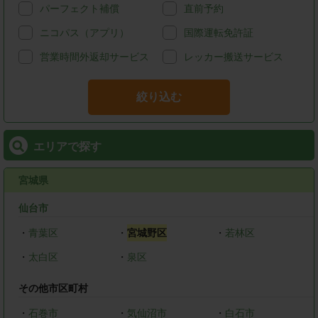
パーフェクト補償
直前予約
ニコパス（アプリ）
国際運転免許証
営業時間外返却サービス
レッカー搬送サービス
絞り込む
エリアで探す
宮城県
仙台市
・
青葉区
・
宮城野区
・
若林区
・
太白区
・
泉区
その他市区町村
・
石巻市
・
気仙沼市
・
白石市