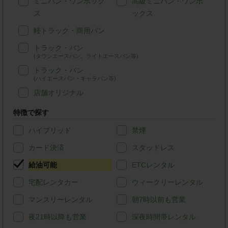
ミニバン・ワンボック
高級ミニバン・ワンボ
ス
ックス
軽トラック・商用バン
トラック・バン
(タウンエースバン、ライトエースバン等)
トラック・バン
(ハイエースバン・キャラバン等)
店舗オリジナル
特徴で探す
ハイブリッド
禁煙
カード決済
スタッドレス
給油可能
ETCレンタル
宅配レンタカー
ウィークリーレンタル
マンスリーレンタル
朝7時以前も営業
夜21時以降も営業
深夜時間帯レンタル