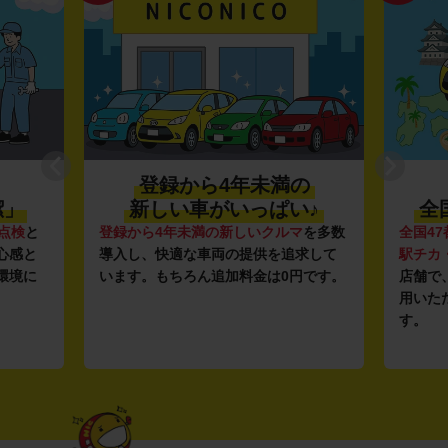
登録から4年未満の
潔」
新しい車がいっぱい♪
全
点検
と
登録から4年未満の新しいクルマ
を多数
全国47
心感と
導入し、快適な車両の提供を追求して
駅チカ
環境に
います。もちろん追加料金は0円です。
店舗で
用いた
す。