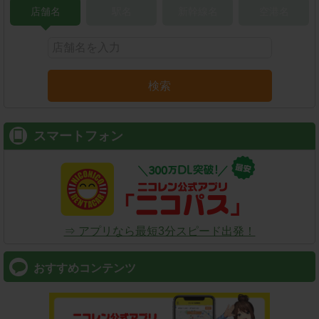
店舗名
駅名
新幹線名
空港名
検索
スマートフォン
⇒ アプリなら最短3分スピード出発！
おすすめコンテンツ