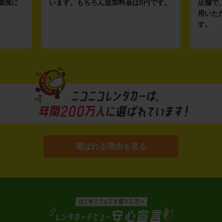
環境に
います。もちろん追加料金は0円です。
店舗で
用いた
す。
選ばれる理由を見る