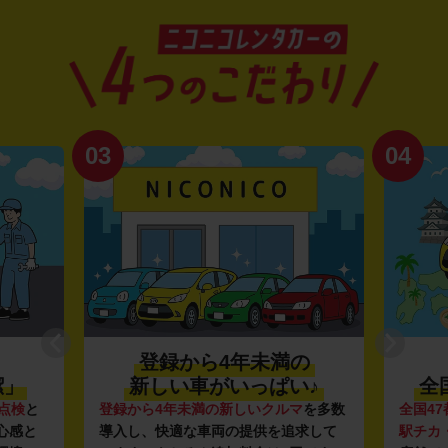
03
04
登録から4年未満の
潔」
新しい車がいっぱい♪
全
点検
と
登録から4年未満の新しいクルマ
を多数
全国47
心感と
導入し、快適な車両の提供を追求して
駅チカ