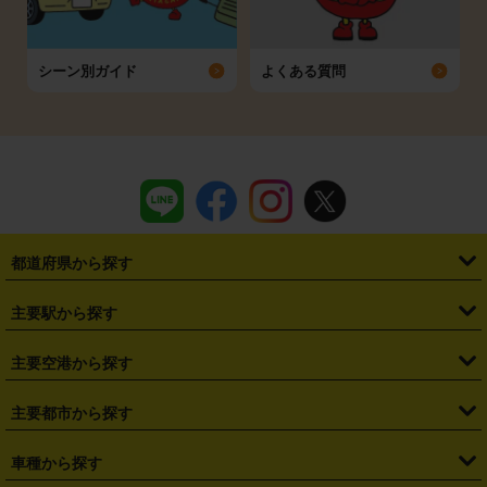
シーン別ガイド
よくある質問
都道府県から探す
・
北海道
・
青森県
・
岩手県
・
宮城県
・
秋田県
・
山形県
主要駅から探す
・
福島県
・
東京都
・
神奈川県
・
埼玉県
・
千葉県
・
茨城県
・
札幌駅
・
仙台駅
・
新宿駅
・
池袋駅
・
渋谷駅
・
東京駅
主要空港から探す
・
栃木県
・
群馬県
・
山梨県
・
愛知県
・
静岡県
・
岐阜県
・
横浜駅
・
川崎駅
・
大宮駅
・
西船橋駅
・
柏駅
・
名古屋駅
・
新千歳空港
・
仙台空港
主要都市から探す
・
長野県
・
新潟県
・
富山県
・
石川県
・
福井県
・
大阪府
・
大阪駅
・
難波駅
・
三宮駅
・
京都駅
・
広島駅
・
博多駅
・
成田空港
・
羽田空港
・
兵庫県
・
京都府
・
滋賀県
・
和歌山県
・
奈良県
・
三重県
・
札幌市
・
仙台市
車種から探す
・
熊本駅
・
那覇空港駅
・
中部国際空港セントレア
・
関西国際空港