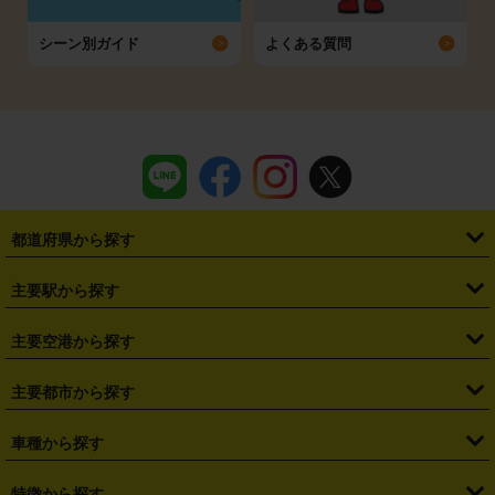
シーン別ガイド
よくある質問
都道府県から探す
・
北海道
・
青森県
・
岩手県
・
宮城県
・
秋田県
・
山形県
主要駅から探す
・
福島県
・
東京都
・
神奈川県
・
埼玉県
・
千葉県
・
茨城県
・
札幌駅
・
仙台駅
・
新宿駅
・
池袋駅
・
渋谷駅
・
東京駅
主要空港から探す
・
栃木県
・
群馬県
・
山梨県
・
愛知県
・
静岡県
・
岐阜県
・
横浜駅
・
川崎駅
・
大宮駅
・
西船橋駅
・
柏駅
・
名古屋駅
・
新千歳空港
・
仙台空港
主要都市から探す
・
長野県
・
新潟県
・
富山県
・
石川県
・
福井県
・
大阪府
・
大阪駅
・
難波駅
・
三宮駅
・
京都駅
・
広島駅
・
博多駅
・
成田空港
・
羽田空港
・
兵庫県
・
京都府
・
滋賀県
・
和歌山県
・
奈良県
・
三重県
・
札幌市
・
仙台市
車種から探す
・
熊本駅
・
那覇空港駅
・
中部国際空港セントレア
・
関西国際空港
・
鳥取県
・
島根県
・
岡山県
・
広島県
・
山口県
・
徳島県
・
千葉市
・
さいたま市
・
軽自動車
・
コンパクトカー
・
ステーションワゴン・セダン
特徴から探す
・
大阪国際空港（伊丹空港）
・
神戸空港