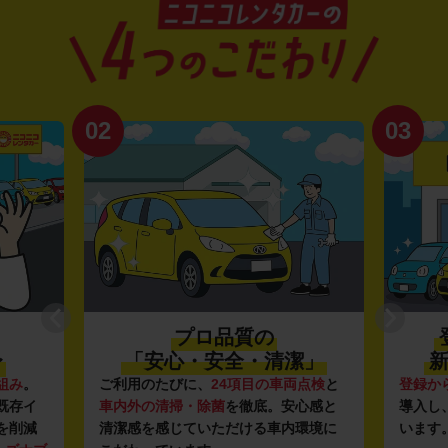
02
03
プロ品質の
〜
「安心・安全・清潔」
新
組み
。
ご利用のたびに、
24項目の車両点検
と
登録か
既存イ
車内外の清掃・除菌
を徹底。安心感と
導入し
を削減
清潔感を感じていただける車内環境に
います