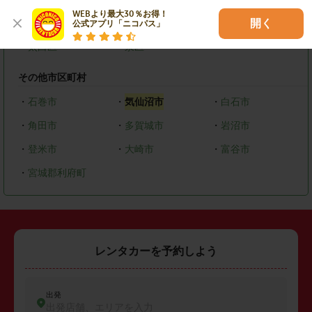
WEBより最大30％お得！

・
青葉区
・
宮城野区
・
若林区
開く
公式アプリ「ニコパス」
・
太白区
・
泉区
その他市区町村
・
石巻市
・
気仙沼市
・
白石市
・
角田市
・
多賀城市
・
岩沼市
・
登米市
・
大崎市
・
富谷市
・
宮城郡利府町
レンタカーを予約しよう
出発
出発店舗、エリアを入力