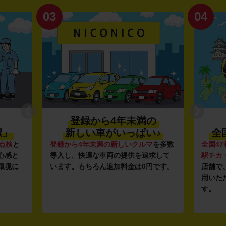
03
04
登録から4年未満の
潔」
新しい車がいっぱい♪
全
点検
と
登録から4年未満の新しいクルマ
を多数
全国47
心感と
導入し、快適な車両の提供を追求して
駅チカ
環境に
います。もちろん追加料金は0円です。
店舗で
用いた
す。