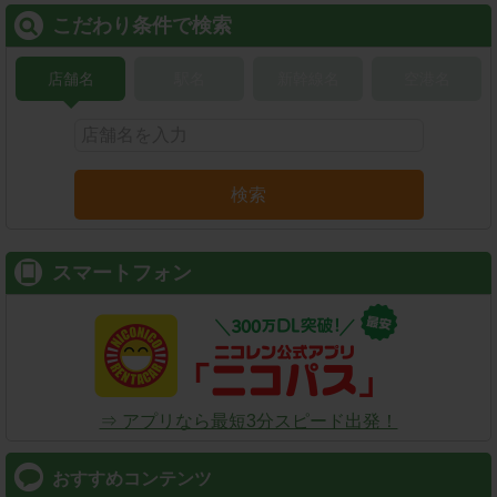
こだわり条件で検索
店舗名
駅名
新幹線名
空港名
検索
スマートフォン
⇒ アプリなら最短3分スピード出発！
おすすめコンテンツ