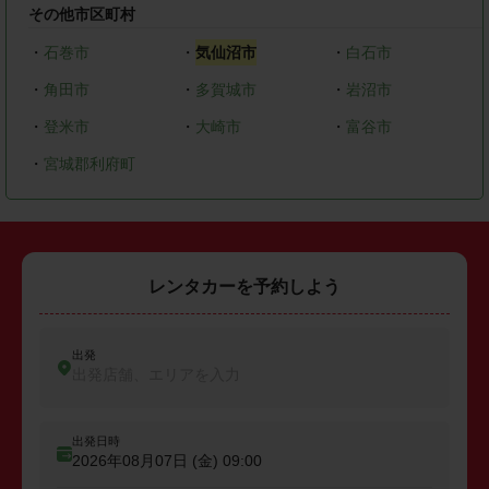
その他市区町村
・
石巻市
・
気仙沼市
・
白石市
・
角田市
・
多賀城市
・
岩沼市
・
登米市
・
大崎市
・
富谷市
・
宮城郡利府町
レンタカーを予約しよう
出発
出発店舗、エリアを入力
出発日時
2026年08月07日 (金)
09:00