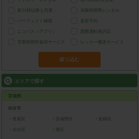
夜21時以降も営業
深夜時間帯レンタル
パーフェクト補償
直前予約
ニコパス（アプリ）
国際運転免許証
営業時間外返却サービス
レッカー搬送サービス
絞り込む
エリアで探す
宮城県
仙台市
・
青葉区
・
宮城野区
・
若林区
・
太白区
・
泉区