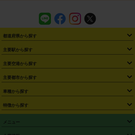
都道府県から探す
・
北海道
・
青森県
・
岩手県
・
宮城県
・
秋田県
・
山形県
主要駅から探す
・
福島県
・
東京都
・
神奈川県
・
埼玉県
・
千葉県
・
茨城県
・
札幌駅
・
仙台駅
・
新宿駅
・
池袋駅
・
渋谷駅
・
東京駅
主要空港から探す
・
栃木県
・
群馬県
・
山梨県
・
愛知県
・
静岡県
・
岐阜県
・
横浜駅
・
川崎駅
・
大宮駅
・
西船橋駅
・
柏駅
・
名古屋駅
・
新千歳空港
・
仙台空港
主要都市から探す
・
長野県
・
新潟県
・
富山県
・
石川県
・
福井県
・
大阪府
・
大阪駅
・
難波駅
・
三宮駅
・
京都駅
・
広島駅
・
博多駅
・
成田空港
・
羽田空港
・
兵庫県
・
京都府
・
滋賀県
・
和歌山県
・
奈良県
・
三重県
・
札幌市
・
仙台市
車種から探す
・
熊本駅
・
那覇空港駅
・
中部国際空港セントレア
・
関西国際空港
・
鳥取県
・
島根県
・
岡山県
・
広島県
・
山口県
・
徳島県
・
千葉市
・
さいたま市
・
軽自動車
・
コンパクトカー
・
ステーションワゴン・セダン
特徴から探す
・
大阪国際空港（伊丹空港）
・
神戸空港
・
香川県
・
愛媛県
・
高知県
・
福岡県
・
佐賀県
・
長崎県
・
横浜市
・
川崎市
・
ミニバン・ワンボックス
・
高級ミニバン・ワンボックス
・
SUV
・
岡山空港
・
徳島空港
・
ハイブリッド
・
宅配レンタカー
・
ETCカードレンタル
・
熊本県
・
大分県
・
宮崎県
・
鹿児島県
・
沖縄県
・
相模原市
・
新潟市
メニュー
・
軽トラック・商用バン
・
福岡空港
・
鹿児島空港
・
長期レンタル
・
深夜時間帯レンタル
・
免責補償プラス
・
静岡市
・
浜松市
・
・
トラック・バン
トップページ
・
はじめての方へ
・
ご利用案内
(タウンエースバン、ライトエースバン等)