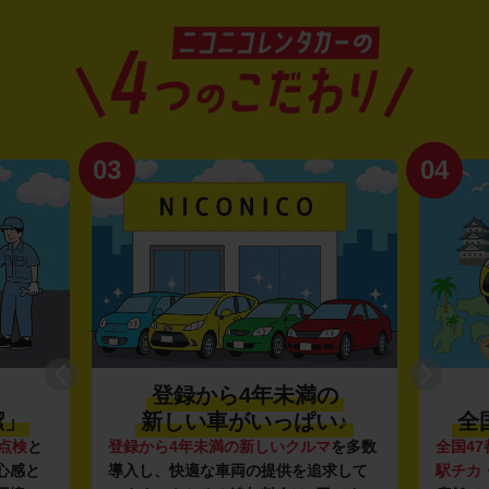
03
04
登録から4年未満の
潔」
新しい車がいっぱい♪
全
点検
と
登録から4年未満の新しいクルマ
を多数
全国47
心感と
導入し、快適な車両の提供を追求して
駅チカ