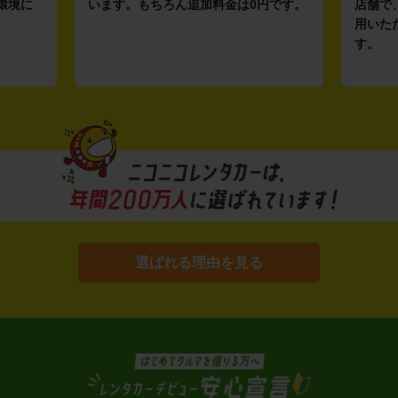
環境に
います。もちろん追加料金は0円です。
店舗で
用いた
す。
選ばれる理由を見る