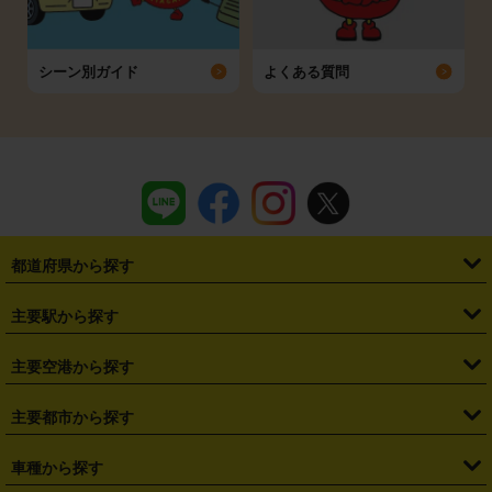
シーン別ガイド
よくある質問
都道府県から探す
・
北海道
・
青森県
・
岩手県
・
宮城県
・
秋田県
・
山形県
主要駅から探す
・
福島県
・
東京都
・
神奈川県
・
埼玉県
・
千葉県
・
茨城県
・
札幌駅
・
仙台駅
・
新宿駅
・
池袋駅
・
渋谷駅
・
東京駅
主要空港から探す
・
栃木県
・
群馬県
・
山梨県
・
愛知県
・
静岡県
・
岐阜県
・
横浜駅
・
川崎駅
・
大宮駅
・
西船橋駅
・
柏駅
・
名古屋駅
・
新千歳空港
・
仙台空港
主要都市から探す
・
長野県
・
新潟県
・
富山県
・
石川県
・
福井県
・
大阪府
・
大阪駅
・
難波駅
・
三宮駅
・
京都駅
・
広島駅
・
博多駅
・
成田空港
・
羽田空港
・
兵庫県
・
京都府
・
滋賀県
・
和歌山県
・
奈良県
・
三重県
・
札幌市
・
仙台市
車種から探す
・
熊本駅
・
那覇空港駅
・
中部国際空港セントレア
・
関西国際空港