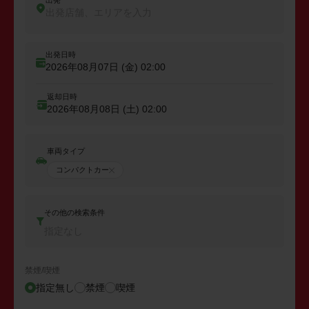
出発
出発店舗、エリアを入力
出発日時
2026年08月07日 (金)
02:00
返却日時
2026年08月08日 (土)
02:00
車両タイプ
コンパクトカー
その他の検索条件
指定なし
禁煙/喫煙
指定無し
禁煙
喫煙