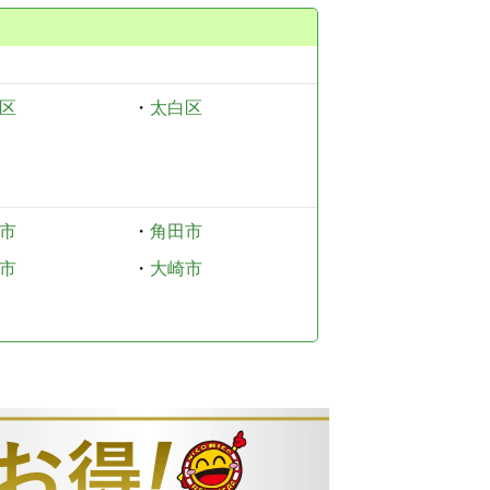
区
・
太白区
市
・
角田市
市
・
大崎市