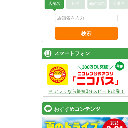
店舗名
駅名
新幹線名
空港名
検索
スマートフォン
⇒ アプリなら最短3分スピード出発！
おすすめコンテンツ