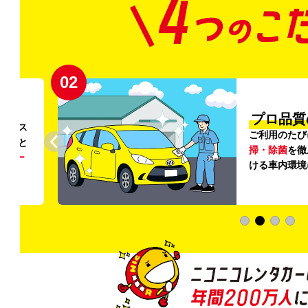
02
円〜
プロ品質
リンス
ご利用のたび
ること
掃・除菌
を徹
う
リー
ける車内環境