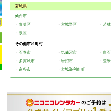
宮城県
仙台市
・
青葉区
・
宮城野区
・
若林
・
泉区
その他市区町村
・
石巻市
・
気仙沼市
・
白石
・
多賀城市
・
岩沼市
・
登米
・
富谷市
・
宮城郡利府町