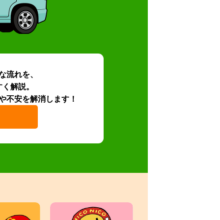
な流れを、
すく解説。
や不安を解消します！