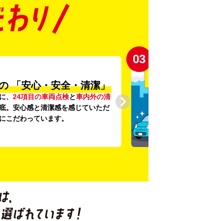
03
の
「安心・安全・清潔」
に、
24項目の車両点検
と
車内外の清
底。安心感と清潔感を感じていただ
にこだわっています。