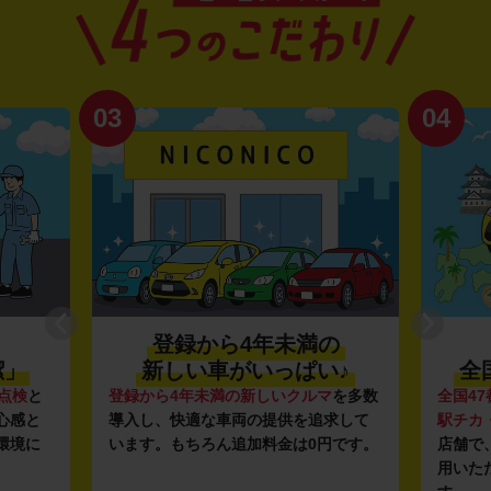
03
04
登録から4年未満の
潔」
新しい車がいっぱい♪
全
点検
と
登録から4年未満の新しいクルマ
を多数
全国47
心感と
導入し、快適な車両の提供を追求して
駅チカ
環境に
います。もちろん追加料金は0円です。
店舗で
用いた