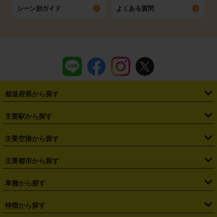
シーン別ガイド
よくある質問
都道府県から探す
・
北海道
・
青森県
・
岩手県
・
宮城県
・
秋田県
・
山形県
主要駅から探す
・
福島県
・
東京都
・
神奈川県
・
埼玉県
・
千葉県
・
茨城県
・
札幌駅
・
仙台駅
・
新宿駅
・
池袋駅
・
渋谷駅
・
東京駅
主要空港から探す
・
栃木県
・
群馬県
・
山梨県
・
愛知県
・
静岡県
・
岐阜県
・
横浜駅
・
川崎駅
・
大宮駅
・
西船橋駅
・
柏駅
・
名古屋駅
・
新千歳空港
・
仙台空港
主要都市から探す
・
長野県
・
新潟県
・
富山県
・
石川県
・
福井県
・
大阪府
・
大阪駅
・
難波駅
・
三宮駅
・
京都駅
・
広島駅
・
博多駅
・
成田空港
・
羽田空港
・
兵庫県
・
京都府
・
滋賀県
・
和歌山県
・
奈良県
・
三重県
・
札幌市
・
仙台市
車種から探す
・
熊本駅
・
那覇空港駅
・
中部国際空港セントレア
・
関西国際空港
・
鳥取県
・
島根県
・
岡山県
・
広島県
・
山口県
・
徳島県
・
千葉市
・
さいたま市
・
軽自動車
・
コンパクトカー
・
ステーションワゴン・セダン
特徴から探す
・
大阪国際空港（伊丹空港）
・
神戸空港
・
香川県
・
愛媛県
・
高知県
・
福岡県
・
佐賀県
・
長崎県
・
横浜市
・
川崎市