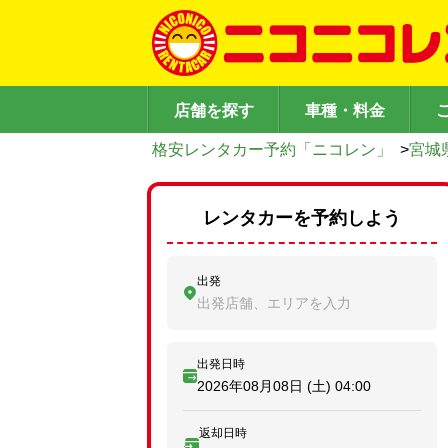
店舗を探す
車種・料金
格安レンタカー予約「ニコレン」
>
宮城
レンタカーを予約しよう
出発
出発店舗、エリアを入力
出発日時
2026年08月08日 (土)
04:00
返却日時