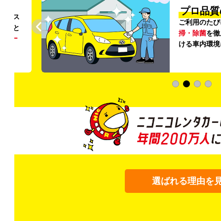
円〜
プロ品質
リンス
ご利用のたび
ること
掃・除菌
を徹
う
リー
ける車内環境
選ばれる理由を