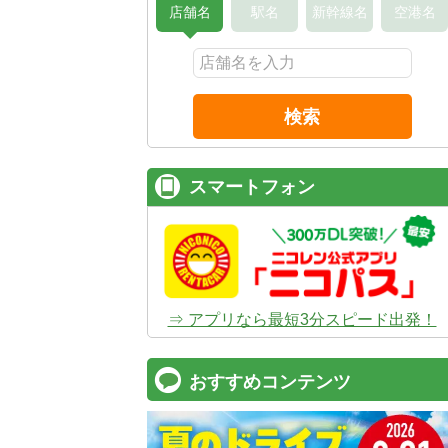
店舗名
駅名
新幹線名
空港名
検索
スマートフォン
⇒ アプリなら最短3分スピード出発！
おすすめコンテンツ