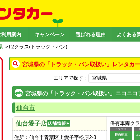
ご利用案内
キャンペーン
選ばれる理由
よくある
県
>
T2クラス(トラック・バン)
宮城県の「トラック・バン取扱い」レンタカー
エリアで探す：
宮城県の「トラック・バン取扱い」ニコニコ
仙台市
仙台愛子店
保有車両クラ
住所：
仙台市青葉区上愛子字松原2-3