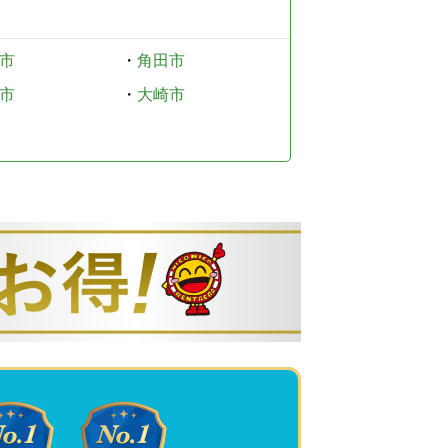
市
・
角田市
市
・
大崎市