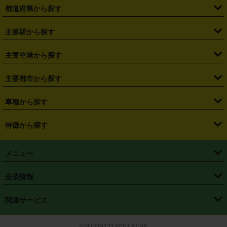
都道府県から探す
・
北海道
・
青森県
・
岩手県
・
宮城県
・
秋田県
・
山形県
主要駅から探す
・
福島県
・
東京都
・
神奈川県
・
埼玉県
・
千葉県
・
茨城県
・
札幌駅
・
仙台駅
・
新宿駅
・
池袋駅
・
渋谷駅
・
東京駅
主要空港から探す
・
栃木県
・
群馬県
・
山梨県
・
愛知県
・
静岡県
・
岐阜県
・
横浜駅
・
川崎駅
・
大宮駅
・
西船橋駅
・
柏駅
・
名古屋駅
・
新千歳空港
・
仙台空港
主要都市から探す
・
長野県
・
新潟県
・
富山県
・
石川県
・
福井県
・
大阪府
・
大阪駅
・
難波駅
・
三宮駅
・
京都駅
・
広島駅
・
博多駅
・
成田空港
・
羽田空港
・
兵庫県
・
京都府
・
滋賀県
・
和歌山県
・
奈良県
・
三重県
・
札幌市
・
仙台市
車種から探す
・
熊本駅
・
那覇空港駅
・
中部国際空港セントレア
・
関西国際空港
・
鳥取県
・
島根県
・
岡山県
・
広島県
・
山口県
・
徳島県
・
千葉市
・
さいたま市
・
軽自動車
・
コンパクトカー
・
ステーションワゴン・セダン
特徴から探す
・
大阪国際空港（伊丹空港）
・
神戸空港
・
香川県
・
愛媛県
・
高知県
・
福岡県
・
佐賀県
・
長崎県
・
横浜市
・
川崎市
・
ミニバン・ワンボックス
・
高級ミニバン・ワンボックス
・
SUV
・
岡山空港
・
徳島空港
・
ハイブリッド
・
宅配レンタカー
・
ETCカードレンタル
・
熊本県
・
大分県
・
宮崎県
・
鹿児島県
・
沖縄県
・
相模原市
・
新潟市
メニュー
・
軽トラック・商用バン
・
福岡空港
・
鹿児島空港
・
長期レンタル
・
深夜時間帯レンタル
・
免責補償プラス
・
静岡市
・
浜松市
・
・
トラック・バン
トップページ
・
はじめての方へ
・
ご利用案内
(タウンエースバン、ライトエースバン等)
企業情報
・
那覇空港
・
パーフェクト補償
・
スタッドレスタイヤ
・
直前予約
・
名古屋市
・
京都市
・
・
トラック・バン
ベストレート保証
・
予約から返却まで
・
・
店舗オリジナル
利用シーン別ガイ
(ハイエースバン・キャラバン等)
・
・
ニコパス(アプリ)
会社概要
・
ニュース
・
国際運転免許証
・
フランチャイズ募集
・
営業時間外返却サービス
・
個人情報保護
関連サービス
・
大阪市
・
堺市
ド
・
・
レッカー搬送サービス
カスタマーハラスメントに対する基本方針
・
神戸市
・
岡山市
・
・
車種・料金
カーリースなら「定額ニコノリパック」
・
店舗を探す
・
キャンペーン
© NICONICO RENT A CAR