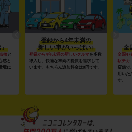
登録から4年未満の
潔」
新しい車がいっぱい♪
全
点検
と
登録から4年未満の新しいクルマ
を多数
全国47
心感と
導入し、快適な車両の提供を追求して
駅チカ
環境に
います。もちろん追加料金は0円です。
店舗で
用いた
す。