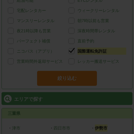
給油可能
ETCレンタル
宅配レンタカー
ウィークリーレンタル
マンスリーレンタル
朝7時以前も営業
夜21時以降も営業
深夜時間帯レンタル
パーフェクト補償
直前予約
ニコパス（アプリ）
国際運転免許証
営業時間外返却サービス
レッカー搬送サービス
絞り込む
エリアで探す
三重県
・
津市
・
四日市市
・
伊勢市