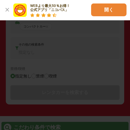
2026年08月08日 (土)
17:00
WEBより最大30％お得！

開く
公式アプリ「ニコパス」
車両タイプ
コンパクトカー
その他の検索条件
指定なし
禁煙/喫煙
指定無し
禁煙
喫煙
レンタカーを検索する
こだわり条件で検索