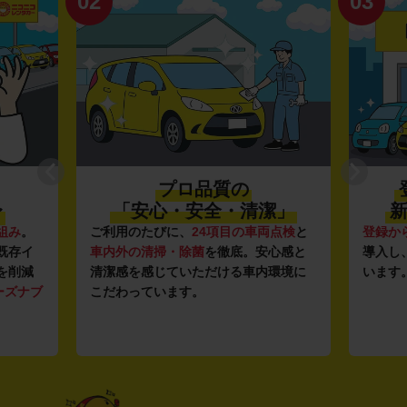
02
03
プロ品質の
〜
「安心・安全・清潔」
新
組み
。
ご利用のたびに、
24項目の車両点検
と
登録か
既存イ
車内外の清掃・除菌
を徹底。安心感と
導入し
を削減
清潔感を感じていただける車内環境に
います
ーズナブ
こだわっています。