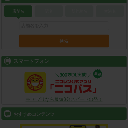
店舗名
駅名
新幹線名
空港名
検索
スマートフォン
⇒ アプリなら最短3分スピード出発！
おすすめコンテンツ