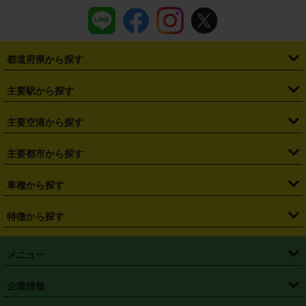
都道府県から探す
・
北海道
・
青森県
・
岩手県
・
宮城県
・
秋田県
・
山形県
主要駅から探す
・
福島県
・
東京都
・
神奈川県
・
埼玉県
・
千葉県
・
茨城県
・
札幌駅
・
仙台駅
・
新宿駅
・
池袋駅
・
渋谷駅
・
東京駅
主要空港から探す
・
栃木県
・
群馬県
・
山梨県
・
愛知県
・
静岡県
・
岐阜県
・
横浜駅
・
川崎駅
・
大宮駅
・
西船橋駅
・
柏駅
・
名古屋駅
・
新千歳空港
・
仙台空港
主要都市から探す
・
長野県
・
新潟県
・
富山県
・
石川県
・
福井県
・
大阪府
・
大阪駅
・
難波駅
・
三宮駅
・
京都駅
・
広島駅
・
博多駅
・
成田空港
・
羽田空港
・
兵庫県
・
京都府
・
滋賀県
・
和歌山県
・
奈良県
・
三重県
・
札幌市
・
仙台市
車種から探す
・
熊本駅
・
那覇空港駅
・
中部国際空港セントレア
・
関西国際空港
・
鳥取県
・
島根県
・
岡山県
・
広島県
・
山口県
・
徳島県
・
千葉市
・
さいたま市
・
軽自動車
・
コンパクトカー
・
ステーションワゴン・セダン
特徴から探す
・
大阪国際空港（伊丹空港）
・
神戸空港
・
香川県
・
愛媛県
・
高知県
・
福岡県
・
佐賀県
・
長崎県
・
横浜市
・
川崎市
・
ミニバン・ワンボックス
・
高級ミニバン・ワンボックス
・
SUV
・
岡山空港
・
徳島空港
・
ハイブリッド
・
宅配レンタカー
・
ETCカードレンタル
・
熊本県
・
大分県
・
宮崎県
・
鹿児島県
・
沖縄県
・
相模原市
・
新潟市
メニュー
・
軽トラック・商用バン
・
福岡空港
・
鹿児島空港
・
長期レンタル
・
深夜時間帯レンタル
・
免責補償プラス
・
静岡市
・
浜松市
・
・
トラック・バン
トップページ
・
はじめての方へ
・
ご利用案内
(タウンエースバン、ライトエースバン等)
企業情報
・
那覇空港
・
パーフェクト補償
・
スタッドレスタイヤ
・
直前予約
・
名古屋市
・
京都市
・
・
トラック・バン
ベストレート保証
・
予約から返却まで
・
・
店舗オリジナル
利用シーン別ガイ
(ハイエースバン・キャラバン等)