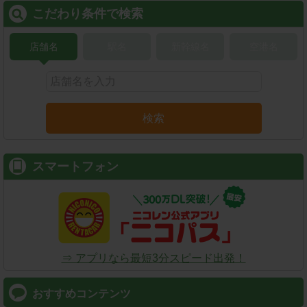
こだわり条件で検索
店舗名
駅名
新幹線名
空港名
検索
スマートフォン
⇒ アプリなら最短3分スピード出発！
おすすめコンテンツ