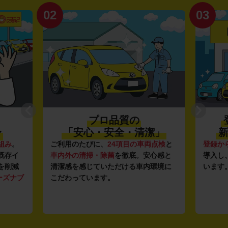
02
03
プロ品質の
〜
「安心・安全・清潔」
新
組み
。
ご利用のたびに、
24項目の車両点検
と
登録か
既存イ
車内外の清掃・除菌
を徹底。安心感と
導入し
を削減
清潔感を感じていただける車内環境に
います
ーズナブ
こだわっています。