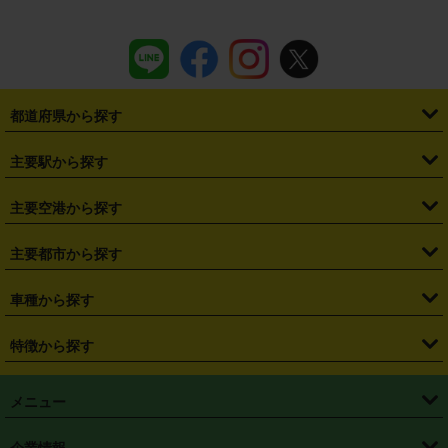
都道府県から探す
・
北海道
・
青森県
・
岩手県
・
宮城県
・
秋田県
・
山形県
主要駅から探す
・
福島県
・
東京都
・
神奈川県
・
埼玉県
・
千葉県
・
茨城県
・
札幌駅
・
仙台駅
・
新宿駅
・
池袋駅
・
渋谷駅
・
東京駅
主要空港から探す
・
栃木県
・
群馬県
・
山梨県
・
愛知県
・
静岡県
・
岐阜県
・
横浜駅
・
川崎駅
・
大宮駅
・
西船橋駅
・
柏駅
・
名古屋駅
・
新千歳空港
・
仙台空港
主要都市から探す
・
長野県
・
新潟県
・
富山県
・
石川県
・
福井県
・
大阪府
・
大阪駅
・
難波駅
・
三宮駅
・
京都駅
・
広島駅
・
博多駅
・
成田空港
・
羽田空港
・
兵庫県
・
京都府
・
滋賀県
・
和歌山県
・
奈良県
・
三重県
・
札幌市
・
仙台市
車種から探す
・
熊本駅
・
那覇空港駅
・
中部国際空港セントレア
・
関西国際空港
・
鳥取県
・
島根県
・
岡山県
・
広島県
・
山口県
・
徳島県
・
千葉市
・
さいたま市
・
軽自動車
・
コンパクトカー
・
ステーションワゴン・セダン
特徴から探す
・
大阪国際空港（伊丹空港）
・
神戸空港
・
香川県
・
愛媛県
・
高知県
・
福岡県
・
佐賀県
・
長崎県
・
横浜市
・
川崎市
・
ミニバン・ワンボックス
・
高級ミニバン・ワンボックス
・
SUV
・
岡山空港
・
徳島空港
・
ハイブリッド
・
宅配レンタカー
・
ETCカードレンタル
・
熊本県
・
大分県
・
宮崎県
・
鹿児島県
・
沖縄県
・
相模原市
・
新潟市
メニュー
・
軽トラック・商用バン
・
福岡空港
・
鹿児島空港
・
長期レンタル
・
深夜時間帯レンタル
・
免責補償プラス
・
静岡市
・
浜松市
・
・
トラック・バン
トップページ
・
はじめての方へ
・
ご利用案内
(タウンエースバン、ライトエースバン等)
企業情報
・
那覇空港