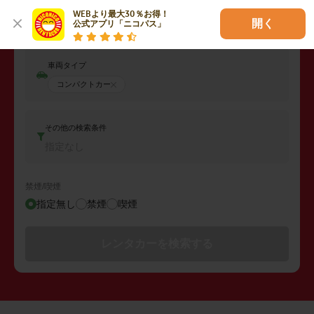
返却日時
WEBより最大30％お得！

2026年08月07日 (金)
18:00
開く
公式アプリ「ニコパス」
車両タイプ
コンパクトカー
その他の検索条件
指定なし
禁煙/喫煙
指定無し
禁煙
喫煙
レンタカーを検索する