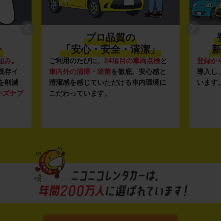
プロ品質の
〜
「安心・安全・清潔」
新
組み
。
ご利用のたびに、
24項目の車両点検
と
登録か
既存イ
車内外の清掃・除菌
を徹底。安心感と
導入し
を削減
清潔感を感じていただける車内環境に
います
ーズナブ
こだわっています。