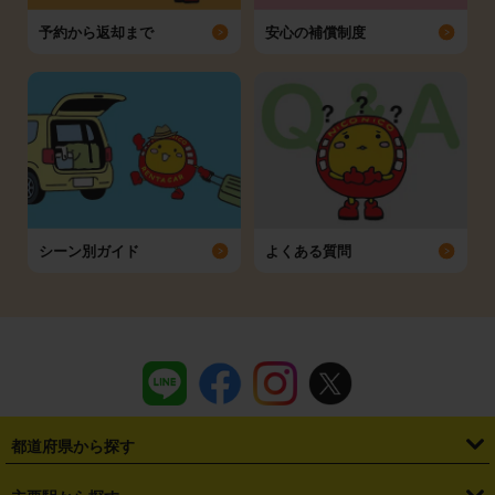
予約から返却まで
安心の補償制度
シーン別ガイド
よくある質問
都道府県から探す
・
北海道
・
青森県
・
岩手県
・
宮城県
・
秋田県
・
山形県