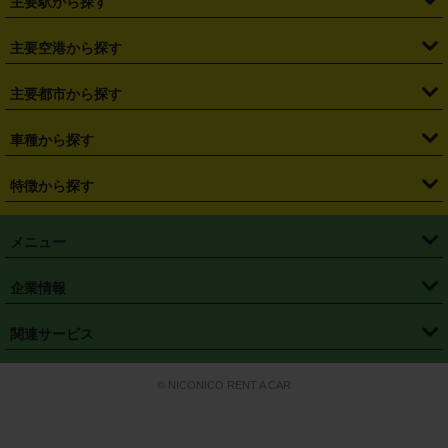
主要駅から探す
・
福島県
・
東京都
・
神奈川県
・
埼玉県
・
千葉県
・
茨城県
・
札幌駅
・
仙台駅
・
新宿駅
・
池袋駅
・
渋谷駅
・
東京駅
主要空港から探す
・
栃木県
・
群馬県
・
山梨県
・
愛知県
・
静岡県
・
岐阜県
・
横浜駅
・
川崎駅
・
大宮駅
・
西船橋駅
・
柏駅
・
名古屋駅
・
新千歳空港
・
仙台空港
主要都市から探す
・
長野県
・
新潟県
・
富山県
・
石川県
・
福井県
・
大阪府
・
大阪駅
・
難波駅
・
三宮駅
・
京都駅
・
広島駅
・
博多駅
・
成田空港
・
羽田空港
・
兵庫県
・
京都府
・
滋賀県
・
和歌山県
・
奈良県
・
三重県
・
札幌市
・
仙台市
車種から探す
・
熊本駅
・
那覇空港駅
・
中部国際空港セントレア
・
関西国際空港
・
鳥取県
・
島根県
・
岡山県
・
広島県
・
山口県
・
徳島県
・
千葉市
・
さいたま市
・
軽自動車
・
コンパクトカー
・
ステーションワゴン・セダン
特徴から探す
・
大阪国際空港（伊丹空港）
・
神戸空港
・
香川県
・
愛媛県
・
高知県
・
福岡県
・
佐賀県
・
長崎県
・
横浜市
・
川崎市
・
ミニバン・ワンボックス
・
高級ミニバン・ワンボックス
・
SUV
・
岡山空港
・
徳島空港
・
ハイブリッド
・
宅配レンタカー
・
ETCカードレンタル
・
熊本県
・
大分県
・
宮崎県
・
鹿児島県
・
沖縄県
・
相模原市
・
新潟市
メニュー
・
軽トラック・商用バン
・
福岡空港
・
鹿児島空港
・
長期レンタル
・
深夜時間帯レンタル
・
免責補償プラス
・
静岡市
・
浜松市
・
・
トラック・バン
トップページ
・
はじめての方へ
・
ご利用案内
(タウンエースバン、ライトエースバン等)
企業情報
・
那覇空港
・
パーフェクト補償
・
スタッドレスタイヤ
・
直前予約
・
名古屋市
・
京都市
・
・
トラック・バン
ベストレート保証
・
予約から返却まで
・
・
店舗オリジナル
利用シーン別ガイ
(ハイエースバン・キャラバン等)
・
・
ニコパス(アプリ)
会社概要
・
ニュース
・
国際運転免許証
・
フランチャイズ募集
・
営業時間外返却サービス
・
個人情報保護
関連サービス
・
大阪市
・
堺市
ド
・
・
レッカー搬送サービス
カスタマーハラスメントに対する基本方針
・
神戸市
・
岡山市
・
・
車種・料金
カーリースなら「定額ニコノリパック」
・
店舗を探す
・
キャンペーン
© NICONICO RENT A CAR
・
特定商取引法に基づく表記
・
旅行業約款
・
広島市
・
北九州市
・
・
会員特典
超短期カーリースの「ニコリース」
・
選ばれる理由
・
安心・安全への取
り組み
・
福岡市
・
熊本市