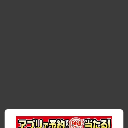
・
清潔・快適な車内
・
徹底した車両点検
・
新しいクルマ
空間
・
お客様の声
・
お客様大賞
・
よくある質問
・
お問い合わせ
・
予約キャンセル・
・
保険・補償
変更
・
事故・故障
・
交通違反
・
サイトマップ
・
貸渡約款
・
利用規約