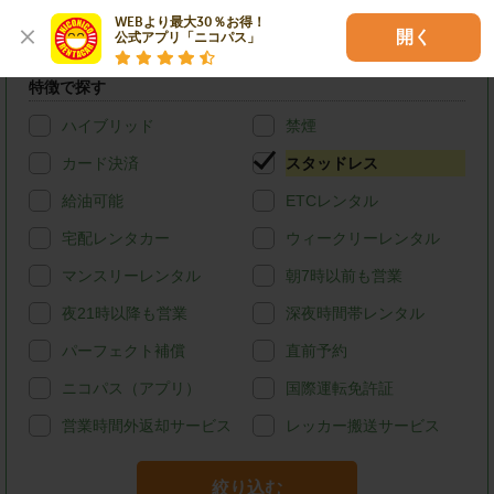
(ハイエースバン・キャラバン等)
WEBより最大30％お得！

開く
公式アプリ「ニコパス」
店舗オリジナル
特徴で探す
ハイブリッド
禁煙
カード決済
スタッドレス
給油可能
ETCレンタル
宅配レンタカー
ウィークリーレンタル
マンスリーレンタル
朝7時以前も営業
夜21時以降も営業
深夜時間帯レンタル
パーフェクト補償
直前予約
ニコパス（アプリ）
国際運転免許証
営業時間外返却サービス
レッカー搬送サービス
絞り込む