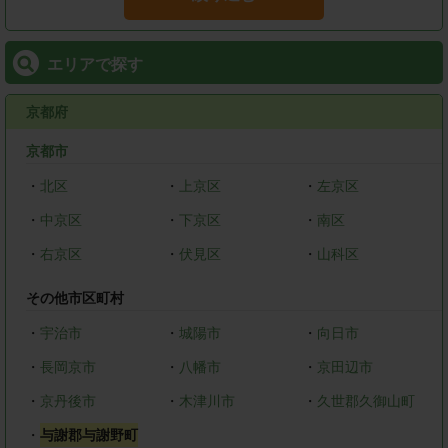
エリアで探す
京都府
京都市
・
北区
・
上京区
・
左京区
・
中京区
・
下京区
・
南区
・
右京区
・
伏見区
・
山科区
その他市区町村
・
宇治市
・
城陽市
・
向日市
・
長岡京市
・
八幡市
・
京田辺市
・
京丹後市
・
木津川市
・
久世郡久御山町
・
与謝郡与謝野町