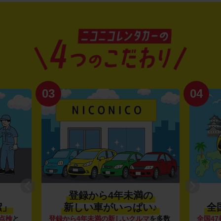
03
04
登録から4年未満の
潔」
新しい車がいっぱい♪
全
点検
と
登録から4年未満の新しいクルマ
を多数
全国47