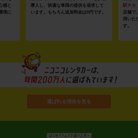
心感と
導入し、快適な車両の提供を追求して
駅チカ
環境に
います。もちろん追加料金は0円です。
店舗で
用いた
す。
選ばれる理由を見る