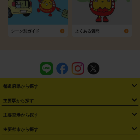
シーン別ガイド
よくある質問
都道府県から探す
・
北海道
・
青森県
・
岩手県
・
宮城県
・
秋田県
・
山形県
主要駅から探す
・
福島県
・
東京都
・
神奈川県
・
埼玉県
・
千葉県
・
茨城県
・
札幌駅
・
仙台駅
・
新宿駅
・
池袋駅
・
渋谷駅
・
東京駅
主要空港から探す
・
栃木県
・
群馬県
・
山梨県
・
愛知県
・
静岡県
・
岐阜県
・
横浜駅
・
川崎駅
・
大宮駅
・
西船橋駅
・
柏駅
・
名古屋駅
・
新千歳空港
・
仙台空港
主要都市から探す
・
長野県
・
新潟県
・
富山県
・
石川県
・
福井県
・
大阪府
・
大阪駅
・
難波駅
・
三宮駅
・
京都駅
・
広島駅
・
博多駅
・
成田空港
・
羽田空港