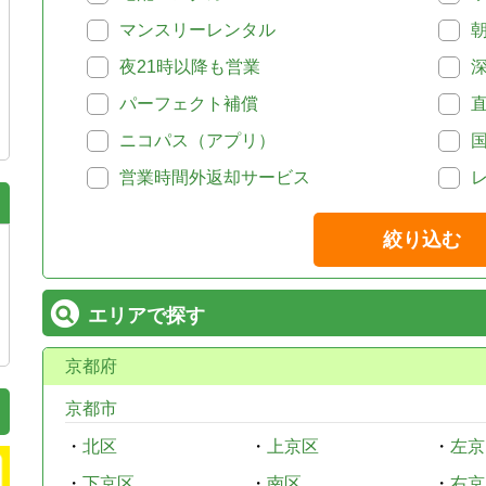
マンスリーレンタル
夜21時以降も営業
パーフェクト補償
ニコパス（アプリ）
営業時間外返却サービス
絞り込む
エリアで探す
京都府
京都市
・
北区
・
上京区
・
左京
・
下京区
・
南区
・
右京