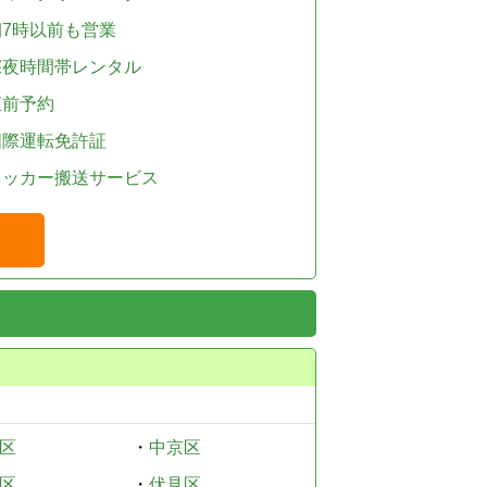
朝7時以前も営業
深夜時間帯レンタル
直前予約
国際運転免許証
レッカー搬送サービス
区
・
中京区
区
・
伏見区