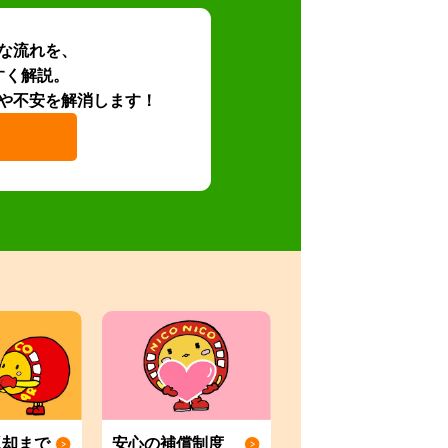
な流れを、
すく解説。
や不安を解消します！
返却まで
安心の補償制度