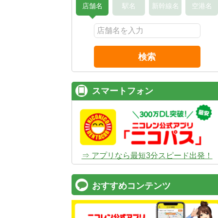
店舗名
駅名
新幹線名
空港名
検索
スマートフォン
⇒ アプリなら最短3分スピード出発！
おすすめコンテンツ