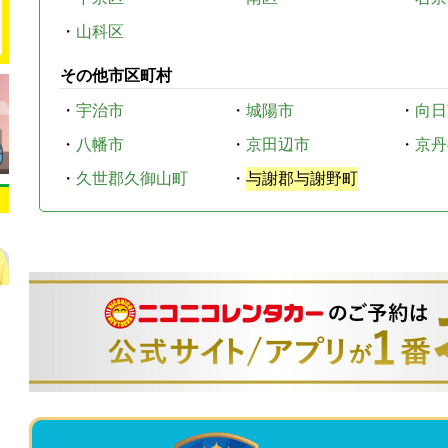
・
山科区
その他市区町村
・
宇治市
・
城陽市
・
向日
・
八幡市
・
京田辺市
・
京丹
・
久世郡久御山町
・
与謝郡与謝野町