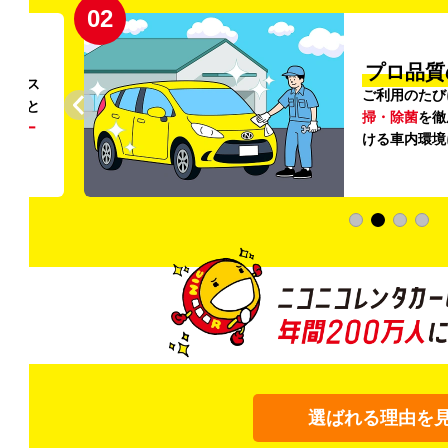
02
円〜
プロ品質
リンス
ご利用のたび
ること
掃・除菌
を徹
う
リー
ける車内環境
選ばれる理由を