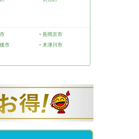
市
・
長岡京市
後市
・
木津川市