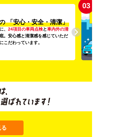
03
の
「安心・安全・清潔」
に、
24項目の車両点検
と
車内外の清
底。安心感と清潔感を感じていただ
にこだわっています。
見る