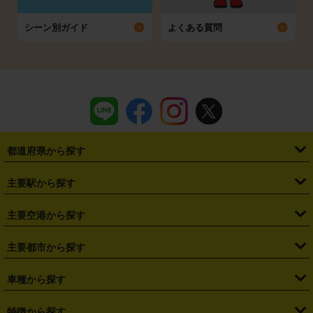
シーン別ガイド
よくある質問
都道府県から探す
・
北海道
・
青森県
・
岩手県
・
宮城県
・
秋田県
・
山形県
主要駅から探す
・
福島県
・
東京都
・
神奈川県
・
埼玉県
・
千葉県
・
茨城県
・
札幌駅
・
仙台駅
・
新宿駅
・
池袋駅
・
渋谷駅
・
東京駅
主要空港から探す
・
栃木県
・
群馬県
・
山梨県
・
愛知県
・
静岡県
・
岐阜県
・
横浜駅
・
川崎駅
・
大宮駅
・
西船橋駅
・
柏駅
・
名古屋駅
・
新千歳空港
・
仙台空港
主要都市から探す
・
長野県
・
新潟県
・
富山県
・
石川県
・
福井県
・
大阪府
・
大阪駅
・
難波駅
・
三宮駅
・
京都駅
・
広島駅
・
博多駅
・
成田空港
・
羽田空港
・
兵庫県
・
京都府
・
滋賀県
・
和歌山県
・
奈良県
・
三重県
・
札幌市
・
仙台市
車種から探す
・
熊本駅
・
那覇空港駅
・
中部国際空港セントレア
・
関西国際空港
・
鳥取県
・
島根県
・
岡山県
・
広島県
・
山口県
・
徳島県
・
千葉市
・
さいたま市
・
軽自動車
・
コンパクトカー
・
ステーションワゴン・セダン
特徴から探す
・
大阪国際空港（伊丹空港）
・
神戸空港