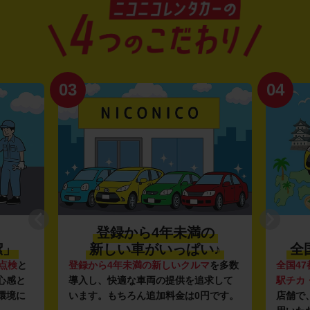
03
04
登録から4年未満の
潔」
新しい車がいっぱい♪
全
点検
と
登録から4年未満の新しいクルマ
を多数
全国47
心感と
導入し、快適な車両の提供を追求して
駅チカ
環境に
います。もちろん追加料金は0円です。
店舗で