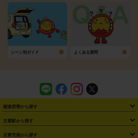
シーン別ガイド
よくある質問
都道府県から探す
・
北海道
・
青森県
・
岩手県
・
宮城県
・
秋田県
・
山形県
主要駅から探す
・
福島県
・
東京都
・
神奈川県
・
埼玉県
・
千葉県
・
茨城県
・
札幌駅
・
仙台駅
・
新宿駅
・
池袋駅
・
渋谷駅
・
東京駅
主要空港から探す