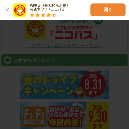
WEBより最大30％お得！

スマートフォン
開く
公式アプリ「ニコパス」
⇒ アプリなら最短3分スピード出発！
おすすめコンテンツ