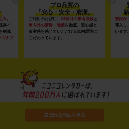
プロ品質の
〜
「安心・安全・清潔」
新
組み
。
ご利用のたびに、
24項目の車両点検
と
登録か
既存イ
車内外の清掃・除菌
を徹底。安心感と
導入し
を削減
清潔感を感じていただける車内環境に
います
ーズナブ
こだわっています。
選ばれる理由を見る