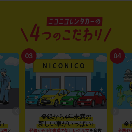
03
04
登録から4年未満の
潔」
新しい車がいっぱい♪
全
点検
と
登録から4年未満の新しいクルマ
を多数
全国47