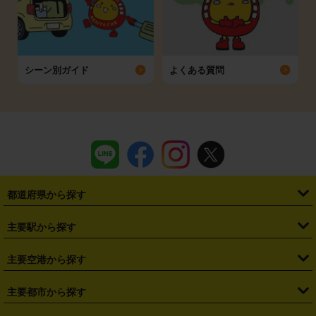
シーン別ガイド
よくある質問
都道府県から探す
・
北海道
・
青森県
・
岩手県
・
宮城県
・
秋田県
・
山形県
主要駅から探す
・
福島県
・
東京都
・
神奈川県
・
埼玉県
・
千葉県
・
茨城県
・
札幌駅
・
仙台駅
・
新宿駅
・
池袋駅
・
渋谷駅
・
東京駅
主要空港から探す
・
栃木県
・
群馬県
・
山梨県
・
愛知県
・
静岡県
・
岐阜県
・
横浜駅
・
川崎駅
・
大宮駅
・
西船橋駅
・
柏駅
・
名古屋駅
・
新千歳空港
・
仙台空港
主要都市から探す
・
長野県
・
新潟県
・
富山県
・
石川県
・
福井県
・
大阪府
・
大阪駅
・
難波駅
・
三宮駅
・
京都駅
・
広島駅
・
博多駅
・
成田空港
・
羽田空港