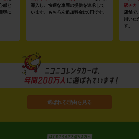
心感と
導入し、快適な車両の提供を追求して
駅チカ
環境に
います。もちろん追加料金は0円です。
店舗で
用いた
す。
選ばれる理由を見る