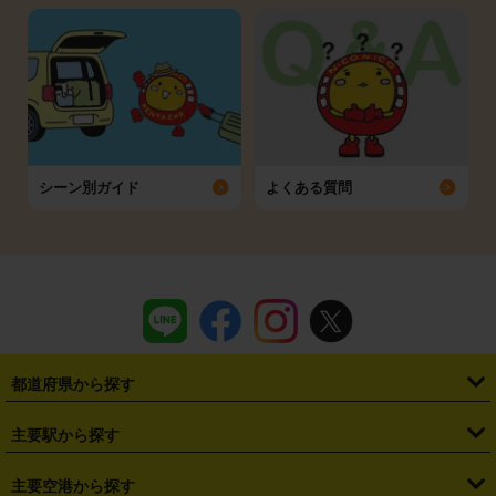
シーン別ガイド
よくある質問
都道府県から探す
・
北海道
・
青森県
・
岩手県
・
宮城県
・
秋田県
・
山形県
主要駅から探す
・
福島県
・
東京都
・
神奈川県
・
埼玉県
・
千葉県
・
茨城県
・
札幌駅
・
仙台駅
・
新宿駅
・
池袋駅
・
渋谷駅
・
東京駅
主要空港から探す