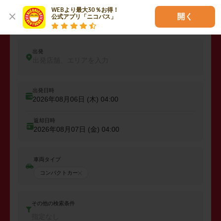
WEBより最大30％お得！

開く
公式アプリ「ニコパス」
レンタカーを予約しよう
出発
出発店舗、エリアを入力
出発日時
2026年08月06日 (木)
04:00
返却日時
2026年08月07日 (金)
04:00
車両タイプ
コンパクトカー
その他の検索条件
指定なし