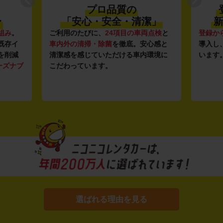
プロ品質の
〜
「安心・安全・清潔」
新
組み
。
ご利用のたびに、
24項目の車両点検
と
登録か
既存イ
車内外の清掃・除菌
を徹底。安心感と
導入し
を削減
清潔感を感じていただける車内環境に
います
ーズナブ
こだわっています。
選ばれる理由を見る