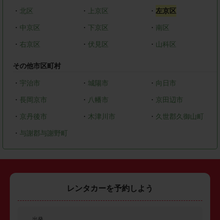
・
北区
・
上京区
・
左京区
・
中京区
・
下京区
・
南区
・
右京区
・
伏見区
・
山科区
その他市区町村
・
宇治市
・
城陽市
・
向日市
・
長岡京市
・
八幡市
・
京田辺市
・
京丹後市
・
木津川市
・
久世郡久御山町
・
与謝郡与謝野町
レンタカーを予約しよう
出発