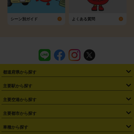
シーン別ガイド
よくある質問
都道府県から探す
・
北海道
・
青森県
・
岩手県
・
宮城県
・
秋田県
・
山形県
主要駅から探す
・
福島県
・
東京都
・
神奈川県
・
埼玉県
・
千葉県
・
茨城県
・
札幌駅
・
仙台駅
・
新宿駅
・
池袋駅
・
渋谷駅
・
東京駅
主要空港から探す
・
栃木県
・
群馬県
・
山梨県
・
愛知県
・
静岡県
・
岐阜県
・
横浜駅
・
川崎駅
・
大宮駅
・
西船橋駅
・
柏駅
・
名古屋駅
・
新千歳空港
・
仙台空港
主要都市から探す
・
長野県
・
新潟県
・
富山県
・
石川県
・
福井県
・
大阪府
・
大阪駅
・
難波駅
・
三宮駅
・
京都駅
・
広島駅
・
博多駅
・
成田空港
・
羽田空港
・
兵庫県
・
京都府
・
滋賀県
・
和歌山県
・
奈良県
・
三重県
・
札幌市
・
仙台市
車種から探す
・
熊本駅
・
那覇空港駅
・
中部国際空港セントレア
・
関西国際空港
・
鳥取県
・
島根県
・
岡山県
・
広島県
・
山口県
・
徳島県