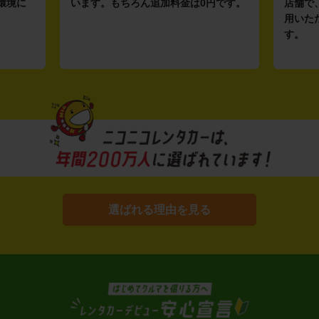
環境に
います。もちろん追加料金は0円です。
店舗で
用いた
す。
選ばれる理由を見る