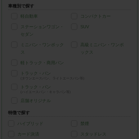
車種別で探す
軽自動車
コンパクトカー
ステーションワゴン・
SUV
セダン
ミニバン・ワンボック
高級ミニバン・ワンボ
ス
ックス
軽トラック・商用バン
トラック・バン
(タウンエースバン、ライトエースバン等)
トラック・バン
(ハイエースバン・キャラバン等)
店舗オリジナル
特徴で探す
ハイブリッド
禁煙
カード決済
スタッドレス