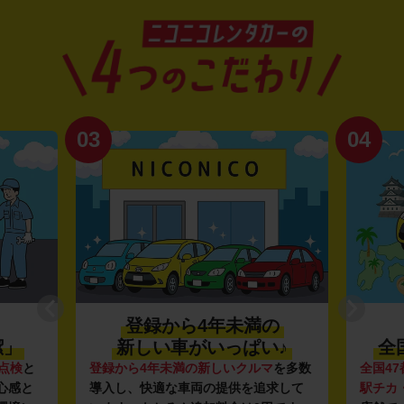
03
04
登録から4年未満の
潔」
新しい車がいっぱい♪
全
点検
と
登録から4年未満の新しいクルマ
を多数
全国47
心感と
導入し、快適な車両の提供を追求して
駅チカ