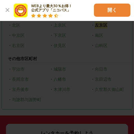
京都府
WEBより最大30％お得！

開く
公式アプリ「ニコパス」
京都市
・
北区
・
上京区
・
左京区
・
中京区
・
下京区
・
南区
・
右京区
・
伏見区
・
山科区
その他市区町村
・
宇治市
・
城陽市
・
向日市
・
長岡京市
・
八幡市
・
京田辺市
・
京丹後市
・
木津川市
・
久世郡久御山町
・
与謝郡与謝野町
レンタカーを予約しよう