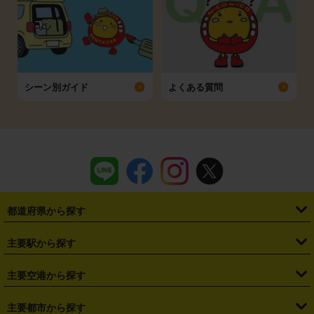
シーン別ガイド
よくある質問
都道府県から探す
・
北海道
・
青森県
・
岩手県
・
宮城県
・
秋田県
・
山形県
主要駅から探す
・
福島県
・
東京都
・
神奈川県
・
埼玉県
・
千葉県
・
茨城県
・
札幌駅
・
仙台駅
・
新宿駅
・
池袋駅
・
渋谷駅
・
東京駅
主要空港から探す
・
栃木県
・
群馬県
・
山梨県
・
愛知県
・
静岡県
・
岐阜県
・
横浜駅
・
川崎駅
・
大宮駅
・
西船橋駅
・
柏駅
・
名古屋駅
・
新千歳空港
・
仙台空港
主要都市から探す
・
長野県
・
新潟県
・
富山県
・
石川県
・
福井県
・
大阪府