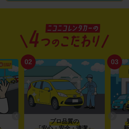
02
03
プロ品質の
〜
「安心・安全・清潔」
新