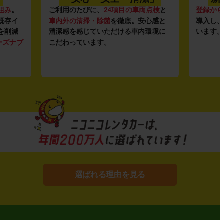
組み
。
ご利用のたびに、
24項目の車両点検
と
登録か
既存イ
車内外の清掃・除菌
を徹底。安心感と
導入し
を削減
清潔感を感じていただける車内環境に
います
ーズナブ
こだわっています。
選ばれる理由を見る