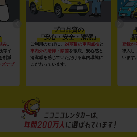
プロ品質の
〜
「安心・安全・清潔」
新
組み
。
ご利用のたびに、
24項目の車両点検
と
登録か
既存イ
車内外の清掃・除菌
を徹底。安心感と
導入し
を削減
清潔感を感じていただける車内環境に
います
ーズナブ
こだわっています。