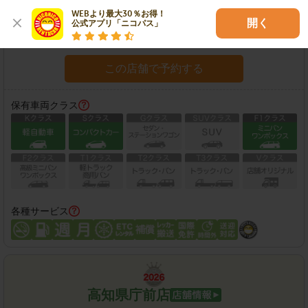
住所：
高知市鴨部2016-19
地図
WEBより最大30％お得！

開く
公式アプリ「ニコパス」
営業時間：
08:00-20:00
この店舗で予約する
保有車両クラス
各種サービス
高知県庁前店