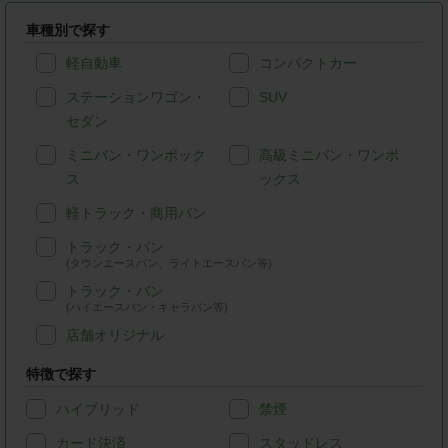
車種別で探す
軽自動車
コンパクトカー
ステーションワゴン・
SUV
セダン
ミニバン・ワンボック
高級ミニバン・ワンボ
ス
ックス
軽トラック・商用バン
トラック・バン
(タウンエースバン、ライトエースバン等)
トラック・バン
(ハイエースバン・キャラバン等)
店舗オリジナル
特徴で探す
ハイブリッド
禁煙
カード決済
スタッドレス