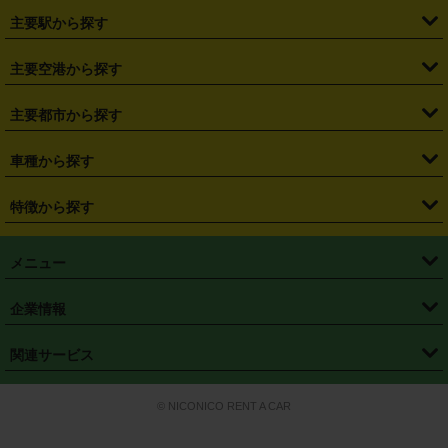
・
北海道
・
青森県
・
岩手県
・
宮城県
・
秋田県
・
山形県
主要駅から探す
・
福島県
・
東京都
・
神奈川県
・
埼玉県
・
千葉県
・
茨城県
・
札幌駅
・
仙台駅
・
新宿駅
・
池袋駅
・
渋谷駅
・
東京駅
主要空港から探す
・
栃木県
・
群馬県
・
山梨県
・
愛知県
・
静岡県
・
岐阜県
・
横浜駅
・
川崎駅
・
大宮駅
・
西船橋駅
・
柏駅
・
名古屋駅
・
新千歳空港
・
仙台空港
主要都市から探す
・
長野県
・
新潟県
・
富山県
・
石川県
・
福井県
・
大阪府
・
大阪駅
・
難波駅
・
三宮駅
・
京都駅
・
広島駅
・
博多駅
・
成田空港
・
羽田空港
・
兵庫県
・
京都府
・
滋賀県
・
和歌山県
・
奈良県
・
三重県
・
札幌市
・
仙台市
車種から探す
・
熊本駅
・
那覇空港駅
・
中部国際空港セントレア
・
関西国際空港
・
鳥取県
・
島根県
・
岡山県
・
広島県
・
山口県
・
徳島県
・
千葉市
・
さいたま市
・
軽自動車
・
コンパクトカー
・
ステーションワゴン・セダン
特徴から探す
・
大阪国際空港（伊丹空港）
・
神戸空港
・
香川県
・
愛媛県
・
高知県
・
福岡県
・
佐賀県
・
長崎県
・
横浜市
・
川崎市
・
ミニバン・ワンボックス
・
高級ミニバン・ワンボックス
・
SUV
・
岡山空港
・
徳島空港
・
ハイブリッド
・
宅配レンタカー
・
ETCカードレンタル
・
熊本県
・
大分県
・
宮崎県
・
鹿児島県
・
沖縄県
・
相模原市
・
新潟市
メニュー
・
軽トラック・商用バン
・
福岡空港
・
鹿児島空港
・
長期レンタル
・
深夜時間帯レンタル
・
免責補償プラス
・
静岡市
・
浜松市
・
・
トラック・バン
トップページ
・
はじめての方へ
・
ご利用案内
(タウンエースバン、ライトエースバン等)
企業情報
・
那覇空港
・
パーフェクト補償
・
スタッドレスタイヤ
・
直前予約
・
名古屋市
・
京都市
・
・
トラック・バン
ベストレート保証
・
予約から返却まで
・
・
店舗オリジナル
利用シーン別ガイ
(ハイエースバン・キャラバン等)
・
・
ニコパス(アプリ)
会社概要
・
ニュース
・
国際運転免許証
・
フランチャイズ募集
・
営業時間外返却サービス
・
個人情報保護
関連サービス
・
大阪市
・
堺市
ド
・
・
レッカー搬送サービス
カスタマーハラスメントに対する基本方針
・
神戸市
・
岡山市
・
・
車種・料金
カーリースなら「定額ニコノリパック」
・
店舗を探す
・
キャンペーン
© NICONICO RENT A CAR
・
特定商取引法に基づく表記
・
旅行業約款
・
広島市
・
北九州市
・
・
会員特典
超短期カーリースの「ニコリース」
・
選ばれる理由
・
安心・安全への取