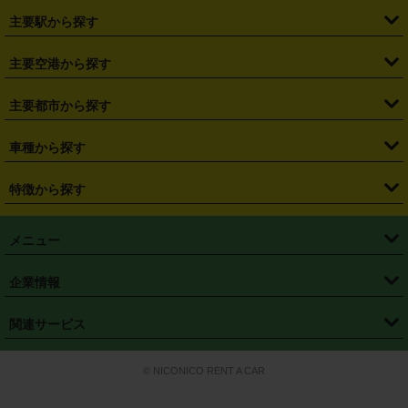
・
北海道
・
青森県
・
岩手県
・
宮城県
・
秋田県
・
山形県
主要駅から探す
・
福島県
・
東京都
・
神奈川県
・
埼玉県
・
千葉県
・
茨城県
・
札幌駅
・
仙台駅
・
新宿駅
・
池袋駅
・
渋谷駅
・
東京駅
主要空港から探す
・
栃木県
・
群馬県
・
山梨県
・
愛知県
・
静岡県
・
岐阜県
・
横浜駅
・
川崎駅
・
大宮駅
・
西船橋駅
・
柏駅
・
名古屋駅
・
新千歳空港
・
仙台空港
主要都市から探す
・
長野県
・
新潟県
・
富山県
・
石川県
・
福井県
・
大阪府
・
大阪駅
・
難波駅
・
三宮駅
・
京都駅
・
広島駅
・
博多駅
・
成田空港
・
羽田空港
・
兵庫県
・
京都府
・
滋賀県
・
和歌山県
・
奈良県
・
三重県
・
札幌市
・
仙台市
車種から探す
・
熊本駅
・
那覇空港駅
・
中部国際空港セントレア
・
関西国際空港
・
鳥取県
・
島根県
・
岡山県
・
広島県
・
山口県
・
徳島県
・
千葉市
・
さいたま市
・
軽自動車
・
コンパクトカー
・
ステーションワゴン・セダン
特徴から探す
・
大阪国際空港（伊丹空港）
・
神戸空港
・
香川県
・
愛媛県
・
高知県
・
福岡県
・
佐賀県
・
長崎県
・
横浜市
・
川崎市
・
ミニバン・ワンボックス
・
高級ミニバン・ワンボックス
・
SUV
・
岡山空港
・
徳島空港
・
ハイブリッド
・
宅配レンタカー
・
ETCカードレンタル
・
熊本県
・
大分県
・
宮崎県
・
鹿児島県
・
沖縄県
・
相模原市
・
新潟市
メニュー
・
軽トラック・商用バン
・
福岡空港
・
鹿児島空港
・
長期レンタル
・
深夜時間帯レンタル
・
免責補償プラス
・
静岡市
・
浜松市
・
・
トラック・バン
トップページ
・
はじめての方へ
・
ご利用案内
(タウンエースバン、ライトエースバン等)
企業情報
・
那覇空港
・
パーフェクト補償
・
スタッドレスタイヤ
・
直前予約
・
名古屋市
・
京都市
・
・
トラック・バン
ベストレート保証
・
予約から返却まで
・
・
店舗オリジナル
利用シーン別ガイ
(ハイエースバン・キャラバン等)
・
・
ニコパス(アプリ)
会社概要
・
ニュース
・
国際運転免許証
・
フランチャイズ募集
・
営業時間外返却サービス
・
個人情報保護
関連サービス
・
大阪市
・
堺市
ド
・
・
レッカー搬送サービス
カスタマーハラスメントに対する基本方針
・
神戸市
・
岡山市
・
・
車種・料金
カーリースなら「定額ニコノリパック」
・
店舗を探す
・
キャンペーン
© NICONICO RENT A CAR
・
特定商取引法に基づく表記
・
旅行業約款
・
広島市
・
北九州市
・
・
会員特典
超短期カーリースの「ニコリース」
・
選ばれる理由
・
安心・安全への取