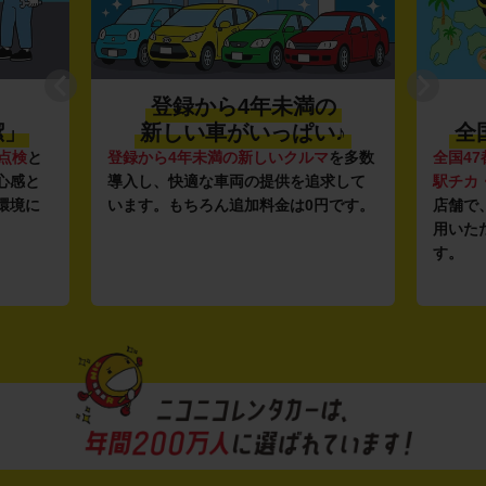
登録から4年未満の
潔」
新しい車がいっぱい♪
全
点検
と
登録から4年未満の新しいクルマ
を多数
全国47
心感と
導入し、快適な車両の提供を追求して
駅チカ
環境に
います。もちろん追加料金は0円です。
店舗で
用いた
す。