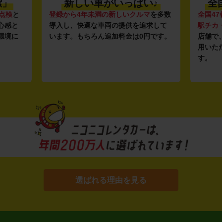
潔」
新しい車がいっぱい♪
全
点検
と
登録から4年未満の新しいクルマ
を多数
全国47
心感と
導入し、快適な車両の提供を追求して
駅チカ
環境に
います。もちろん追加料金は0円です。
店舗で
用いた
す。
選ばれる理由を見る