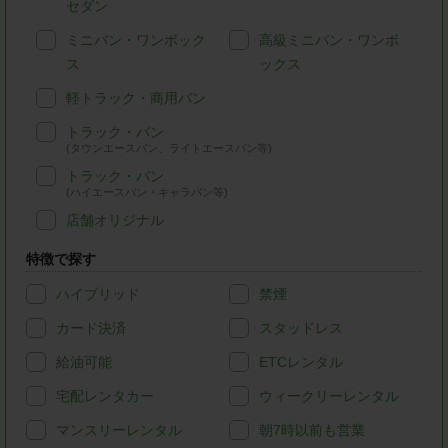
セダン
ミニバン・ワンボック
高級ミニバン・ワンボ
ス
ックス
軽トラック・商用バン
トラック・バン
(タウンエースバン、ライトエースバン等)
トラック・バン
(ハイエースバン・キャラバン等)
店舗オリジナル
特徴で探す
ハイブリッド
禁煙
カード決済
スタッドレス
給油可能
ETCレンタル
宅配レンタカー
ウィークリーレンタル
マンスリーレンタル
朝7時以前も営業