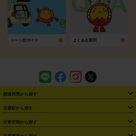
シーン別ガイド
よくある質問
都道府県から探す
・
北海道
・
青森県
・
岩手県
・
宮城県
・
秋田県
・
山形県
主要駅から探す
・
福島県
・
東京都
・
神奈川県
・
埼玉県
・
千葉県
・
茨城県
・
札幌駅
・
仙台駅
・
新宿駅
・
池袋駅
・
渋谷駅
・
東京駅
主要空港から探す
・
栃木県
・
群馬県
・
山梨県
・
愛知県
・
静岡県
・
岐阜県
・
横浜駅
・
川崎駅
・
大宮駅
・
西船橋駅
・
柏駅
・
名古屋駅
・
新千歳空港
・
仙台空港
主要都市から探す
・
長野県
・
新潟県
・
富山県
・
石川県
・
福井県
・
大阪府