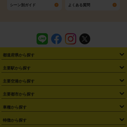
シーン別ガイド
よくある質問
都道府県から探す
・
北海道
・
青森県
・
岩手県
・
宮城県
・
秋田県
・
山形県
主要駅から探す
・
福島県
・
東京都
・
神奈川県
・
埼玉県
・
千葉県
・
茨城県
・
札幌駅
・
仙台駅
・
新宿駅
・
池袋駅
・
渋谷駅
・
東京駅
主要空港から探す
・
栃木県
・
群馬県
・
山梨県
・
愛知県
・
静岡県
・
岐阜県
・
横浜駅
・
川崎駅
・
大宮駅
・
西船橋駅
・
柏駅
・
名古屋駅
・
新千歳空港
・
仙台空港
主要都市から探す
・
長野県
・
新潟県
・
富山県
・
石川県
・
福井県
・
大阪府
・
大阪駅
・
難波駅
・
三宮駅
・
京都駅
・
広島駅
・
博多駅
・
成田空港
・
羽田空港
・
兵庫県
・
京都府
・
滋賀県
・
和歌山県
・
奈良県
・
三重県
・
札幌市
・
仙台市
車種から探す
・
熊本駅
・
那覇空港駅
・
中部国際空港セントレア
・
関西国際空港
・
鳥取県
・
島根県
・
岡山県
・
広島県
・
山口県
・
徳島県
・
千葉市
・
さいたま市
・
軽自動車
・
コンパクトカー
・
ステーションワゴン・セダン
特徴から探す
・
大阪国際空港（伊丹空港）
・
神戸空港
・
香川県
・
愛媛県
・
高知県
・
福岡県
・
佐賀県
・
長崎県
・
横浜市
・
川崎市