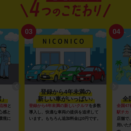
03
04
登録から4年未満の
潔」
新しい車がいっぱい♪
全
点検
と
登録から4年未満の新しいクルマ
を多数
全国47
心感と
導入し、快適な車両の提供を追求して
駅チカ
環境に
います。もちろん追加料金は0円です。
店舗で
用いた