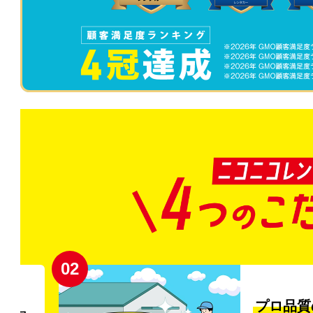
02
円〜
プロ品質