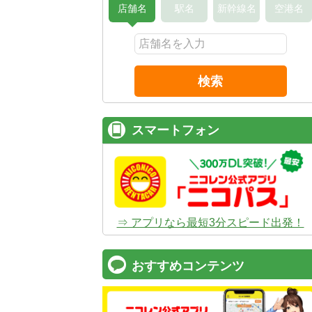
店舗名
駅名
新幹線名
空港名
検索
スマートフォン
⇒ アプリなら最短3分スピード出発！
おすすめコンテンツ