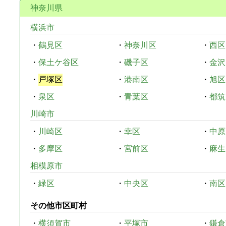
神奈川県
横浜市
・
鶴見区
・
神奈川区
・
西区
・
保土ケ谷区
・
磯子区
・
金沢
・
戸塚区
・
港南区
・
旭区
・
泉区
・
青葉区
・
都筑
川崎市
・
川崎区
・
幸区
・
中原
・
多摩区
・
宮前区
・
麻生
相模原市
・
緑区
・
中央区
・
南区
その他市区町村
・
横須賀市
・
平塚市
・
鎌倉