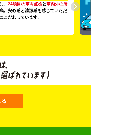
に、
24項目の車両点検
と
車内外の清
底。安心感と清潔感を感じていただ
にこだわっています。
見る