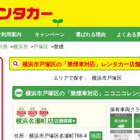
ご利用案内
キャンペーン
選ばれる理由
よくある
川県
>
横浜市
>
戸塚区
>
禁煙
横浜市戸塚区の「禁煙車対応」レンタカー店舗
エリアで探す：
横浜市戸塚区の「禁煙車対応」ニコニコレン
保有車両クラ
横浜名瀬町店
住所：
横浜市戸塚区名瀬町766-4
地図