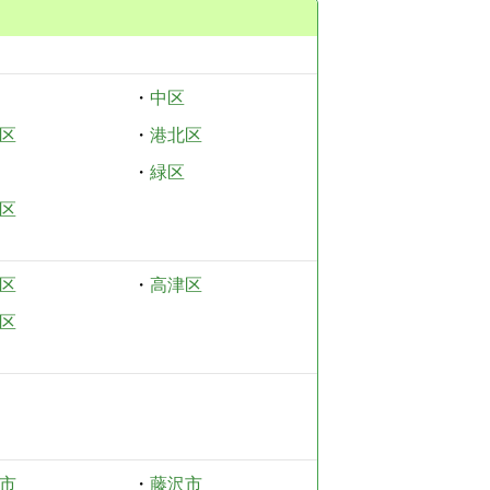
・
中区
区
・
港北区
・
緑区
区
区
・
高津区
区
市
・
藤沢市