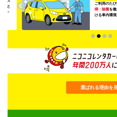
リンス
ご利用のたび
ること
掃・除菌
を徹
う
リー
ける車内環境
選ばれる理由を