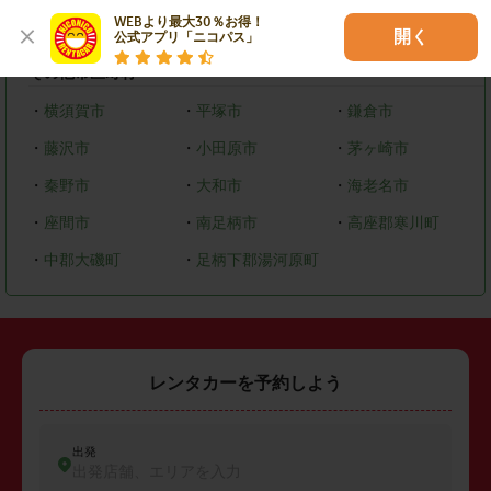
WEBより最大30％お得！

・
緑区
・
中央区
・
南区
開く
公式アプリ「ニコパス」
その他市区町村
・
横須賀市
・
平塚市
・
鎌倉市
・
藤沢市
・
小田原市
・
茅ヶ崎市
・
秦野市
・
大和市
・
海老名市
・
座間市
・
南足柄市
・
高座郡寒川町
・
中郡大磯町
・
足柄下郡湯河原町
レンタカーを予約しよう
出発
出発店舗、エリアを入力