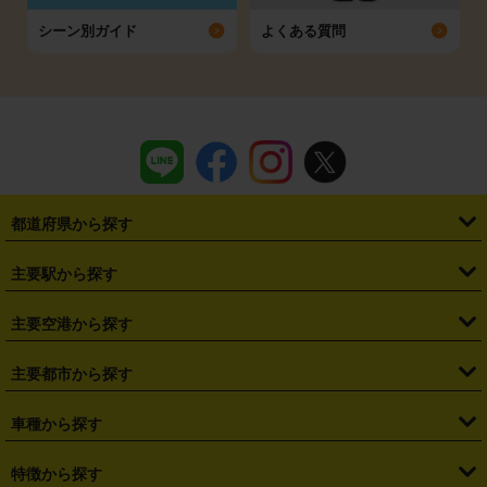
シーン別ガイド
よくある質問
都道府県から探す
・
北海道
・
青森県
・
岩手県
・
宮城県
・
秋田県
・
山形県
主要駅から探す
・
福島県
・
東京都
・
神奈川県
・
埼玉県
・
千葉県
・
茨城県
・
札幌駅
・
仙台駅
・
新宿駅
・
池袋駅
・
渋谷駅
・
東京駅
主要空港から探す
・
栃木県
・
群馬県
・
山梨県
・
愛知県
・
静岡県
・
岐阜県
・
横浜駅
・
川崎駅
・
大宮駅
・
西船橋駅
・
柏駅
・
名古屋駅
・
新千歳空港
・
仙台空港
主要都市から探す
・
長野県
・
新潟県
・
富山県
・
石川県
・
福井県
・
大阪府
・
大阪駅
・
難波駅
・
三宮駅
・
京都駅
・
広島駅
・
博多駅
・
成田空港
・
羽田空港
・
兵庫県
・
京都府
・
滋賀県
・
和歌山県
・
奈良県
・
三重県
・
札幌市
・
仙台市
車種から探す
・
熊本駅
・
那覇空港駅
・
中部国際空港セントレア
・
関西国際空港
・
鳥取県
・
島根県
・
岡山県
・
広島県
・
山口県
・
徳島県
・
千葉市
・
さいたま市
・
軽自動車
・
コンパクトカー
・
ステーションワゴン・セダン
特徴から探す
・
大阪国際空港（伊丹空港）
・
神戸空港
・
香川県
・
愛媛県
・
高知県
・
福岡県
・
佐賀県
・
長崎県
・
横浜市
・
川崎市