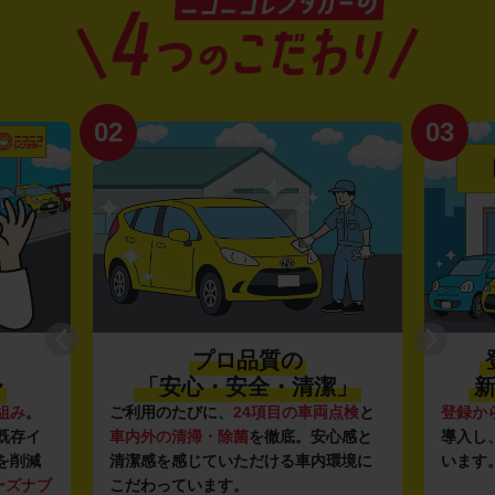
02
03
プロ品質の
〜
「安心・安全・清潔」
新
組み
。
ご利用のたびに、
24項目の車両点検
と
登録か
既存イ
車内外の清掃・除菌
を徹底。安心感と
導入し
を削減
清潔感を感じていただける車内環境に
います
ーズナブ
こだわっています。