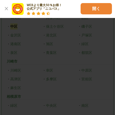
WEBより最大30％お得！

開く
横浜市
公式アプリ「ニコパス」
・
鶴見区
・
神奈川区
・
西区
・
中区
・
保土ケ谷区
・
磯子区
・
金沢区
・
港北区
・
戸塚区
・
港南区
・
旭区
・
緑区
・
泉区
・
青葉区
・
都筑区
川崎市
・
川崎区
・
幸区
・
中原区
・
高津区
・
多摩区
・
宮前区
・
麻生区
相模原市
・
緑区
・
中央区
・
南区