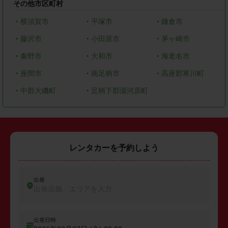
その他市区町村
・
横須賀市
・
平塚市
・
鎌倉市
・
藤沢市
・
小田原市
・
茅ヶ崎市
・
秦野市
・
大和市
・
海老名市
・
座間市
・
南足柄市
・
高座郡寒川町
・
中郡大磯町
・
足柄下郡湯河原町
レンタカーを予約しよう
出発
出発店舗、エリアを入力
出発日時