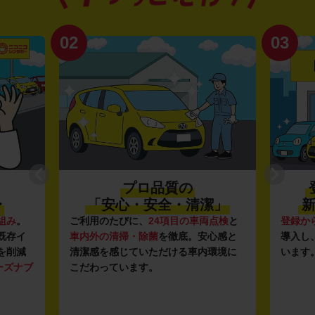
02
03
プロ品質の
〜
「安心・安全・清潔」
新
組み
。
ご利用のたびに、
24項目の車両点検
と
登録か
既存イ
車内外の清掃・除菌
を徹底。安心感と
導入し
を削減
清潔感を感じていただける車内環境に
います
ーズナブ
こだわっています。