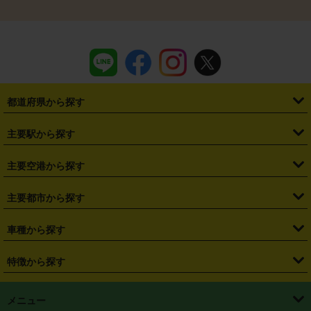
都道府県から探す
・
北海道
・
青森県
・
岩手県
・
宮城県
・
秋田県
・
山形県
主要駅から探す
・
福島県
・
東京都
・
神奈川県
・
埼玉県
・
千葉県
・
茨城県
・
札幌駅
・
仙台駅
・
新宿駅
・
池袋駅
・
渋谷駅
・
東京駅
主要空港から探す
・
栃木県
・
群馬県
・
山梨県
・
愛知県
・
静岡県
・
岐阜県
・
横浜駅
・
川崎駅
・
大宮駅
・
西船橋駅
・
柏駅
・
名古屋駅
・
新千歳空港
・
仙台空港
主要都市から探す
・
長野県
・
新潟県
・
富山県
・
石川県
・
福井県
・
大阪府
・
大阪駅
・
難波駅
・
三宮駅
・
京都駅
・
広島駅
・
博多駅
・
成田空港
・
羽田空港
・
兵庫県
・
京都府
・
滋賀県
・
和歌山県
・
奈良県
・
三重県
・
札幌市
・
仙台市
車種から探す
・
熊本駅
・
那覇空港駅
・
中部国際空港セントレア
・
関西国際空港
・
鳥取県
・
島根県
・
岡山県
・
広島県
・
山口県
・
徳島県
・
千葉市
・
さいたま市
・
軽自動車
・
コンパクトカー
・
ステーションワゴン・セダン
特徴から探す
・
大阪国際空港（伊丹空港）
・
神戸空港
・
香川県
・
愛媛県
・
高知県
・
福岡県
・
佐賀県
・
長崎県
・
横浜市
・
川崎市
・
ミニバン・ワンボックス
・
高級ミニバン・ワンボックス
・
SUV
・
岡山空港
・
徳島空港
・
ハイブリッド
・
宅配レンタカー
・
ETCカードレンタル
・
熊本県
・
大分県
・
宮崎県
・
鹿児島県
・
沖縄県
・
相模原市
・
新潟市
メニュー
・
軽トラック・商用バン
・
福岡空港
・
鹿児島空港
・
長期レンタル
・
深夜時間帯レンタル
・
免責補償プラス