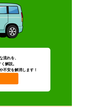
な流れを、
すく解説。
や不安を解消します！