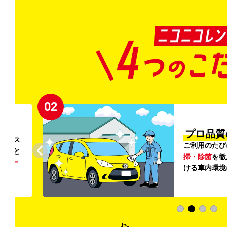
02
円〜
プロ品質
リンス
ご利用のたび
ること
掃・除菌
を徹
う
リー
ける車内環境