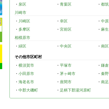
・
泉区
・
青葉区
・
都筑
川崎市
・
川崎区
・
幸区
・
中原
・
多摩区
・
宮前区
・
麻生
相模原市
・
緑区
・
中央区
・
南区
その他市区町村
・
横須賀市
・
平塚市
・
鎌倉
・
小田原市
・
茅ヶ崎市
・
秦野
・
海老名市
・
座間市
・
南足
・
中郡大磯町
・
足柄下郡湯河原町