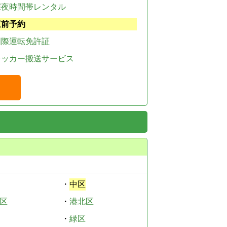
深夜時間帯レンタル
直前予約
国際運転免許証
レッカー搬送サービス
・
中区
区
・
港北区
・
緑区