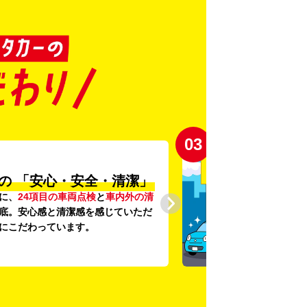
03
の
「安心・安全・清潔」
に、
24項目の車両点検
と
車内外の清
底。安心感と清潔感を感じていただ
にこだわっています。