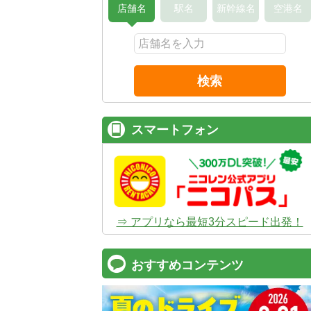
店舗名
駅名
新幹線名
空港名
検索
スマートフォン
⇒ アプリなら最短3分スピード出発！
おすすめコンテンツ