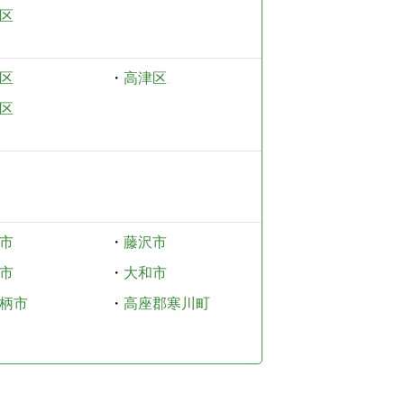
区
区
・
高津区
区
市
・
藤沢市
市
・
大和市
柄市
・
高座郡寒川町