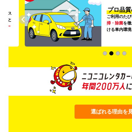
円〜
プロ品質
リンス
ご利用のたび
ること
掃・除菌
を徹
う
リー
ける車内環境
選ばれる理由を