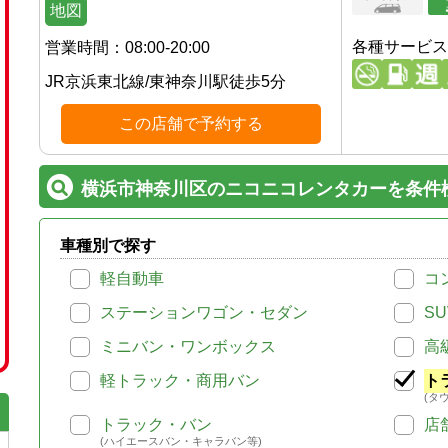
地図
各種サービス
営業時間：
08:00-20:00
JR京浜東北線
/
東神奈川駅
徒歩
5
分
この店舗で予約する
横浜市神奈川区のニコニコレンタカーを条件
車種別で探す
軽自動車
コ
ステーションワゴン・セダン
SU
ミニバン・ワンボックス
高
軽トラック・商用バン
ト
(タ
トラック・バン
店
(ハイエースバン・キャラバン等)