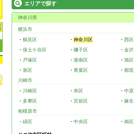
エリアで探す
神奈川県
横浜市
・
鶴見区
・
神奈川区
・
西区
・
保土ケ谷区
・
磯子区
・
金沢
・
戸塚区
・
港南区
・
旭区
・
泉区
・
青葉区
・
都筑
川崎市
・
川崎区
・
幸区
・
中原
・
多摩区
・
宮前区
・
麻生
相模原市
・
緑区
・
中央区
・
南区