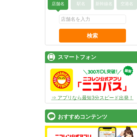
店舗名
駅名
新幹線名
空港名
検索
スマートフォン
⇒ アプリなら最短3分スピード出発！
おすすめコンテンツ