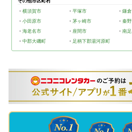
その他市区町村
・
横須賀市
・
平塚市
・
鎌倉
・
小田原市
・
茅ヶ崎市
・
秦野
・
海老名市
・
座間市
・
南足
・
中郡大磯町
・
足柄下郡湯河原町