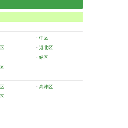
・
中区
区
・
港北区
・
緑区
区
区
・
高津区
区