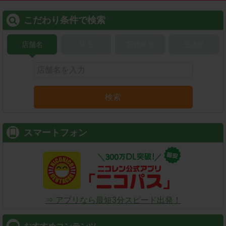
こだわり条件で検索
店舗名
駅名
新幹線名
空港名
検索
スマートフォン
⇒ アプリなら最短3分スピード出発！