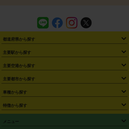
都道府県から探す
・
北海道
・
青森県
・
岩手県
・
宮城県
・
秋田県
・
山形県
主要駅から探す
・
福島県
・
東京都
・
神奈川県
・
埼玉県
・
千葉県
・
茨城県
・
札幌駅
・
仙台駅
・
新宿駅
・
池袋駅
・
渋谷駅
・
東京駅
主要空港から探す
・
栃木県
・
群馬県
・
山梨県
・
愛知県
・
静岡県
・
岐阜県
・
横浜駅
・
川崎駅
・
大宮駅
・
西船橋駅
・
柏駅
・
名古屋駅
・
新千歳空港
・
仙台空港
主要都市から探す
・
長野県
・
新潟県
・
富山県
・
石川県
・
福井県
・
大阪府
・
大阪駅
・
難波駅
・
三宮駅
・
京都駅
・
広島駅
・
博多駅
・
成田空港
・
羽田空港
・
兵庫県
・
京都府
・
滋賀県
・
和歌山県
・
奈良県
・
三重県
・
札幌市
・
仙台市
車種から探す
・
熊本駅
・
那覇空港駅
・
中部国際空港セントレア
・
関西国際空港
・
鳥取県
・
島根県
・
岡山県
・
広島県
・
山口県
・
徳島県
・
千葉市
・
さいたま市
・
軽自動車
・
コンパクトカー
・
ステーションワゴン・セダン
特徴から探す
・
大阪国際空港（伊丹空港）
・
神戸空港
・
香川県
・
愛媛県
・
高知県
・
福岡県
・
佐賀県
・
長崎県
・
横浜市
・
川崎市
・
ミニバン・ワンボックス
・
高級ミニバン・ワンボックス
・
SUV
・
岡山空港
・
徳島空港
・
ハイブリッド
・
宅配レンタカー
・
ETCカードレンタル
・
熊本県
・
大分県
・
宮崎県
・
鹿児島県
・
沖縄県
・
相模原市
・
新潟市
メニュー
・
軽トラック・商用バン
・
福岡空港
・
鹿児島空港
・
長期レンタル
・
深夜時間帯レンタル
・
免責補償プラス
・
静岡市
・
浜松市