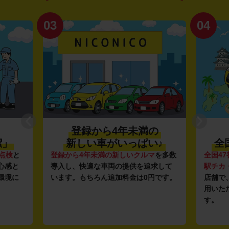
03
04
登録から4年未満の
潔」
新しい車がいっぱい♪
全
点検
と
登録から4年未満の新しいクルマ
を多数
全国47
心感と
導入し、快適な車両の提供を追求して
駅チカ
環境に
います。もちろん追加料金は0円です。
店舗で
用いた
す。