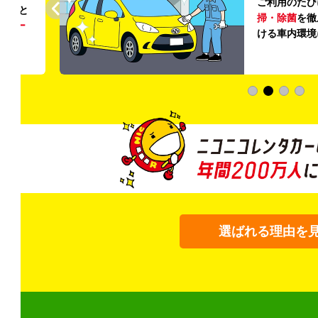
ご利用のたび
ること
掃・除菌
を徹
う
リー
ける車内環境
選ばれる理由を