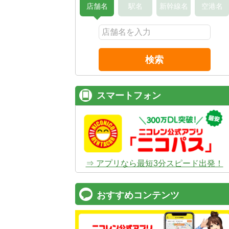
店舗名
駅名
新幹線名
空港名
検索
スマートフォン
⇒ アプリなら最短3分スピード出発！
おすすめコンテンツ