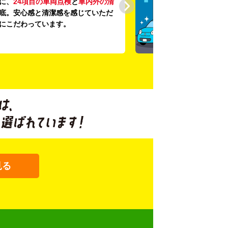
に、
24項目の車両点検
と
車内外の清
底。安心感と清潔感を感じていただ
にこだわっています。
見る