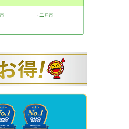
市
・
二戸市