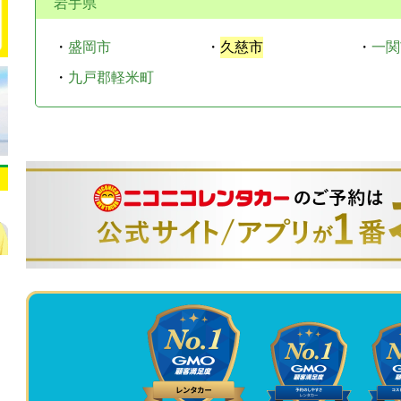
岩手県
・
盛岡市
・
久慈市
・
一関
・
九戸郡軽米町