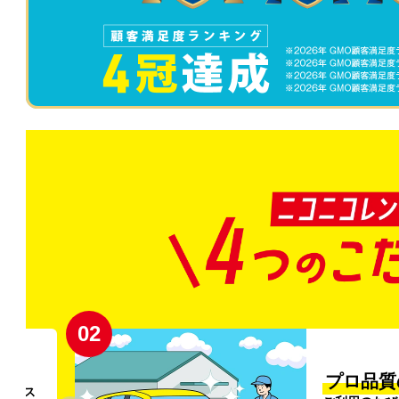
02
円〜
プロ品質
リンス