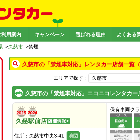
ご利用案内
キャンペーン
選ばれる理由
よくある
県
>
久慈市
>
禁煙
久慈市の「禁煙車対応」レンタカー店舗一覧（
エリアで探す：
久慈市の「禁煙車対応」ニコニコレンタカー
保有車両クラ
久慈駅前店
住所：
久慈市中央3-41
地図