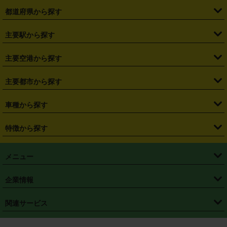
都道府県から探す
・
北海道
・
青森県
・
岩手県
・
宮城県
・
秋田県
・
山形県
主要駅から探す
・
福島県
・
東京都
・
神奈川県
・
埼玉県
・
千葉県
・
茨城県
・
札幌駅
・
仙台駅
・
新宿駅
・
池袋駅
・
渋谷駅
・
東京駅
主要空港から探す
・
栃木県
・
群馬県
・
山梨県
・
愛知県
・
静岡県
・
岐阜県
・
横浜駅
・
川崎駅
・
大宮駅
・
西船橋駅
・
柏駅
・
名古屋駅
・
新千歳空港
・
仙台空港
主要都市から探す
・
長野県
・
新潟県
・
富山県
・
石川県
・
福井県
・
大阪府
・
大阪駅
・
難波駅
・
三宮駅
・
京都駅
・
広島駅
・
博多駅
・
成田空港
・
羽田空港
・
兵庫県
・
京都府
・
滋賀県
・
和歌山県
・
奈良県
・
三重県
・
札幌市
・
仙台市
車種から探す
・
熊本駅
・
那覇空港駅
・
中部国際空港セントレア
・
関西国際空港
・
鳥取県
・
島根県
・
岡山県
・
広島県
・
山口県
・
徳島県
・
千葉市
・
さいたま市
・
軽自動車
・
コンパクトカー
・
ステーションワゴン・セダン
特徴から探す
・
大阪国際空港（伊丹空港）
・
神戸空港
・
香川県
・
愛媛県
・
高知県
・
福岡県
・
佐賀県
・
長崎県
・
横浜市
・
川崎市
・
ミニバン・ワンボックス
・
高級ミニバン・ワンボックス
・
SUV
・
岡山空港
・
徳島空港
・
ハイブリッド
・
宅配レンタカー
・
ETCカードレンタル
・
熊本県
・
大分県
・
宮崎県
・
鹿児島県
・
沖縄県
・
相模原市
・
新潟市
メニュー
・
軽トラック・商用バン
・
福岡空港
・
鹿児島空港
・
長期レンタル
・
深夜時間帯レンタル
・
免責補償プラス
・
静岡市
・
浜松市
・
・
トラック・バン
トップページ
・
はじめての方へ
・
ご利用案内
(タウンエースバン、ライトエースバン等)
企業情報
・
那覇空港
・
パーフェクト補償
・
スタッドレスタイヤ
・
直前予約
・
名古屋市
・
京都市
・
・
トラック・バン
ベストレート保証
・
予約から返却まで
・
・
店舗オリジナル
利用シーン別ガイ
(ハイエースバン・キャラバン等)
・
・
ニコパス(アプリ)
会社概要
・
ニュース
・
国際運転免許証
・
フランチャイズ募集
・
営業時間外返却サービス
・
個人情報保護
関連サービス
・
大阪市
・
堺市
ド
・
・
レッカー搬送サービス
カスタマーハラスメントに対する基本方針
・
神戸市
・
岡山市
・
・
車種・料金
カーリースなら「定額ニコノリパック」
・
店舗を探す
・
キャンペーン