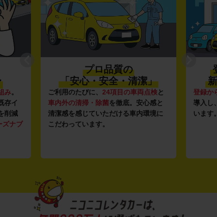
プロ品質の
〜
「安心・安全・清潔」
新
組み
。
ご利用のたびに、
24項目の車両点検
と
登録か
既存イ
車内外の清掃・除菌
を徹底。安心感と
導入し
を削減
清潔感を感じていただける車内環境に
います
ーズナブ
こだわっています。