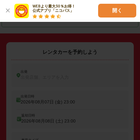
・
盛岡市
・
久慈市
・
一関市
WEBより最大30％お得！

開く
公式アプリ「ニコパス」
・
二戸市
・
九戸郡軽米町
レンタカーを予約しよう
出発
出発店舗、エリアを入力
出発日時
2026年08月07日 (金)
23:00
返却日時
2026年08月08日 (土)
23:00
車両タイプ